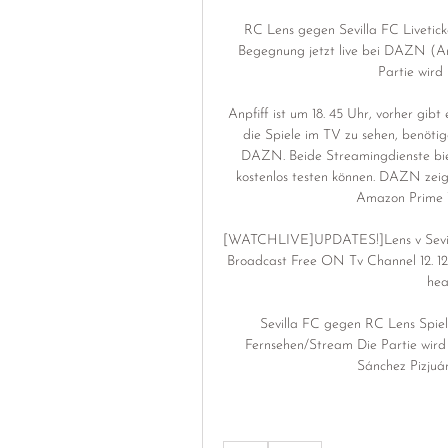
RC Lens gegen Sevilla FC Livetic
Begegnung jetzt live bei DAZN (Anz
Partie wird
Anpfiff ist um 18. 45 Uhr, vorher gi
die Spiele im TV zu sehen, benöt
DAZN. Beide Streamingdienste biet
kostenlos testen können. DAZN zeigt 
Amazon Prime V
[WATCHLIVE]UPDATES!]Lens v Sevilla
Broadcast Free ON Tv Channel 12. 1
hea
Sevilla FC gegen RC Lens Spiel-
Fernsehen/Stream Die Partie wird
Sánchez Pizjuán