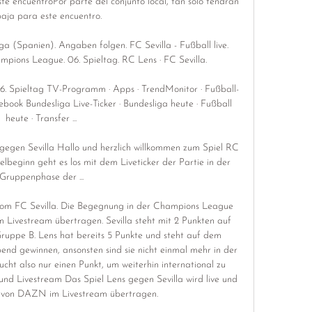
te encuentroPor parte del conjunto local, tan solo tendrán 
aja para este encuentro. 

iga (Spanien). Angaben folgen. FC Sevilla - Fußball live. 
ampions League. 06. Spieltag. RC Lens · FC Sevilla.

 | 6. Spieltag TV-Programm · Apps · TrendMonitor · Fußball-
ebook Bundesliga Live-Ticker · Bundesliga heute · Fußball 
heute · Transfer ...

gen Sevilla Hallo und herzlich willkommen zum Spiel RC 
ielbeginn geht es los mit dem Liveticker der Partie in der 
Gruppenphase der ...

m FC Sevilla. Die Begegnung in der Champions League 
m Livestream übertragen. Sevilla steht mit 2 Punkten auf 
Gruppe B. Lens hat bereits 5 Punkte und steht auf dem 
bend gewinnen, ansonsten sind sie nicht einmal mehr in der 
ht also nur einen Punkt, um weiterhin international zu 
 und Livestream Das Spiel Lens gegen Sevilla wird live und 
r von DAZN im Livestream übertragen. 
