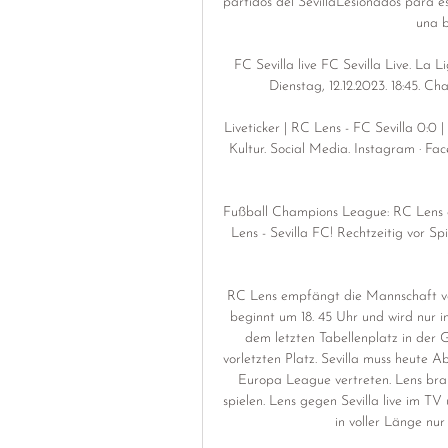
partidos del SevillaLesionados para es
una b
FC Sevilla live FC Sevilla Live. La L
Dienstag, 12.12.2023. 18:45. Ch
Liveticker | RC Lens - FC Sevilla 0:0
Kultur. Social Media. Instagram · Fac
Fußball Champions League: RC Lens ge
Lens - Sevilla FC! Rechtzeitig vor Sp
RC Lens empfängt die Mannschaft vo
beginnt um 18. 45 Uhr und wird nur i
dem letzten Tabellenplatz in der 
vorletzten Platz. Sevilla muss heute A
Europa League vertreten. Lens brauc
spielen. Lens gegen Sevilla live im TV
in voller Länge nu