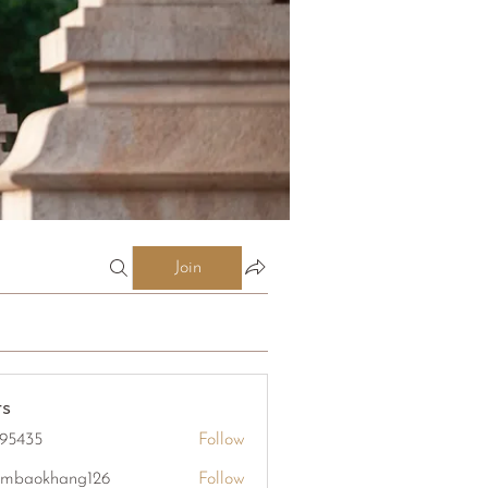
Join
s
95435
Follow
5
mbaokhang126
Follow