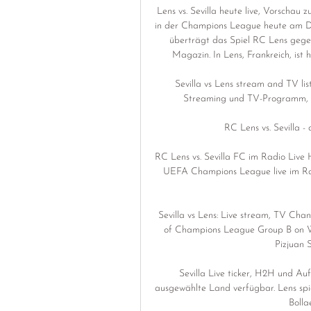
Lens vs. Sevilla heute live, Vorschau
in der Champions League heute am Di
überträgt das Spiel RC Lens gegen
Magazin. In Lens, Frankreich, ist
Sevilla vs Lens stream and TV lis
Streaming und TV-Programm, Li
RC Lens vs. Sevilla 
RC Lens vs. Sevilla FC im Radio Live H
UEFA Champions League live im Rad
Sevilla vs Lens: Live stream, TV Chann
of Champions League Group B on W
Pizjuan 
Sevilla Live ticker, H2H und Au
ausgewählte Land verfügbar. Lens spi
Bollae