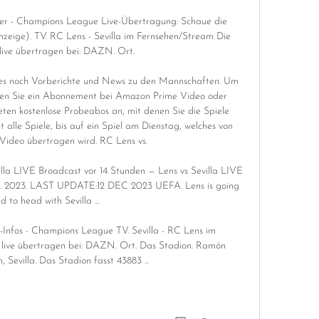
ker - Champions League Live-Übertragung: Schaue die 
eige). TV. RC Lens - Sevilla im Fernsehen/Stream Die 
 live übertragen bei: DAZN. Ort.

bt es noch Vorberichte und News zu den Mannschaften. Um 
igen Sie ein Abonnement bei Amazon Prime Video oder 
en kostenlose Probeabos an, mit denen Sie die Spiele 
alle Spiele, bis auf ein Spiel am Dienstag, welches von 
ideo übertragen wird. RC Lens vs. 

 LIVE Broadcast vor 14 Stunden — Lens vs Sevilla LIVE 
2. 2023. LAST UPDATE:12 DEC 2023 UEFA. Lens is going 
d to head with Sevilla ...

Infos - Champions League TV. Sevilla - RC Lens im 
 live übertragen bei: DAZN. Ort. Das Stadion. Ramón 
, Sevilla. Das Stadion fasst 43883 ...