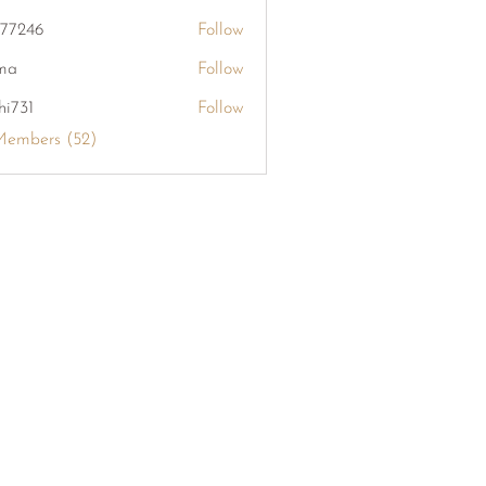
khang126
i77246
Follow
6
ma
Follow
hi731
Follow
Members (52)