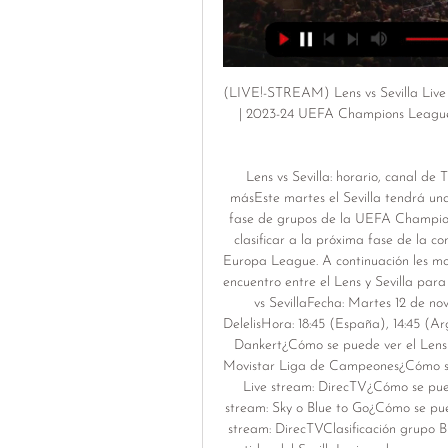
(LIVE!-STREAM) Lens vs Sevilla Live 
| 2023-24 UEFA Champions League
Lens vs Sevilla: horario, canal de T
másEste martes el Sevilla tendrá una
fase de grupos de la UEFA Champions
clasificar a la próxima fase de la c
Europa League. A continuación les mos
encuentro entre el Lens y Sevilla par
vs SevillaFecha: Martes 12 de no
DelelisHora: 18:45 (España), 14:45 (Ar
Dankert¿Cómo se puede ver el Lens vs
Movistar Liga de Campeones¿Cómo se p
Live stream: DirecTV¿Cómo se puede
stream: Sky o Blue to Go¿Cómo se pued
stream: DirecTVClasificación grupo 