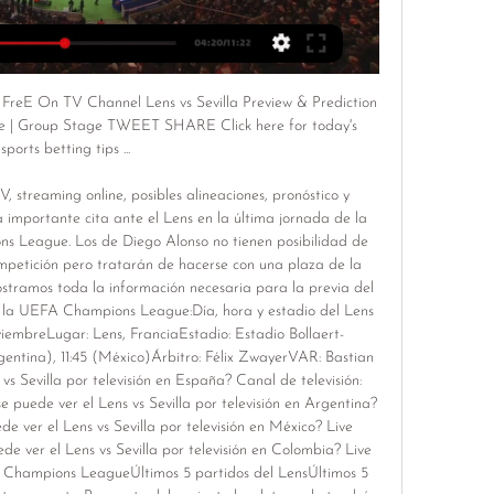
FreE On TV Channel Lens vs Sevilla Preview & Prediction 
 | Group Stage TWEET SHARE Click here for today's 
sports betting tips ...

V, streaming online, posibles alineaciones, pronóstico y 
 importante cita ante el Lens en la última jornada de la 
 League. Los de Diego Alonso no tienen posibilidad de 
ompetición pero tratarán de hacerse con una plaza de la 
tramos toda la información necesaria para la previa del 
a la UEFA Champions League:Día, hora y estadio del Lens 
viembreLugar: Lens, FranciaEstadio: Estadio Bollaert-
gentina), 11:45 (México)Árbitro: Félix ZwayerVAR: Bastian 
 Sevilla por televisión en España? Canal de televisión: 
uede ver el Lens vs Sevilla por televisión en Argentina? 
 ver el Lens vs Sevilla por televisión en México? Live 
e ver el Lens vs Sevilla por televisión en Colombia? Live 
B Champions LeagueÚltimos 5 partidos del LensÚltimos 5 