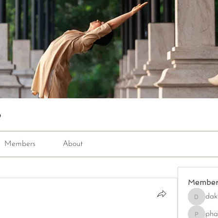
p
Members
About
Member
dak
dak9543
pha