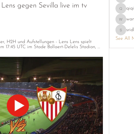
phambao
ens gegen Sevilla live im tv 
qiq
qiqi7724
wa
wama
srid
sridhi731
See All 
ker, H2H und Aufstellungen - Lens Lens spielt 
m 17:45 UTC im Stade Bollaert-Delelis Stadion, ...