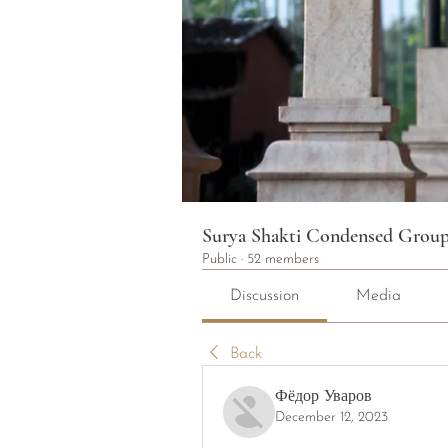
Surya Shakti Condensed Grou
Public
·
52 members
Discussion
Media
Back
Фёдор Уваров
December 12, 2023