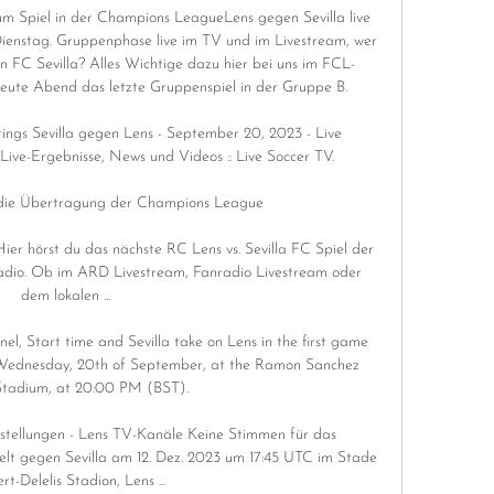
 zum Spiel in der Champions LeagueLens gegen Sevilla live 
enstag. Gruppenphase live im TV und im Livestream, wer 
 FC Sevilla? Alles Wichtige dazu hier bei uns im FCL-
 heute Abend das letzte Gruppenspiel in der Gruppe B. 

tings Sevilla gegen Lens - September 20, 2023 - Live 
ve-Ergebnisse, News und Videos :: Live Soccer TV.

- die Übertragung der Champions League 

ier hörst du das nächste RC Lens vs. Sevilla FC Spiel der 
io. Ob im ARD Livestream, Fanradio Livestream oder 
dem lokalen ...

el, Start time and Sevilla take on Lens in the first game 
ednesday, 20th of September, at the Ramon Sanchez 
Stadium, at 20:00 PM (BST).

fstellungen - Lens TV-Kanäle Keine Stimmen für das 
elt gegen Sevilla am 12. Dez. 2023 um 17:45 UTC im Stade 
rt-Delelis Stadion, Lens ...
