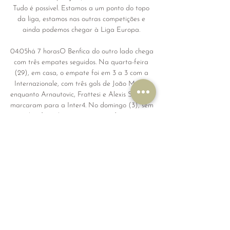
Tudo é possível. Estamos a um ponto do topo 
da liga, estamos nas outras competições e 
ainda podemos chegar à Liga Europa. 

04:05há 7 horasO Benfica do outro lado chega 
com três empates seguidos. Na quarta-feira 
(29), em casa, o empate foi em 3 a 3 com a 
Internazionale, com três gols de João Mário, 
enquanto Arnautovic, Frattesi e Alexis Sánchez 
marcaram para a Inter4. No domingo (3), sem 
gols e fora de casa, o empate foi com o 
Moreirense. Por fim, na sexta-feira (8), em 
casa, o empate foi em 1 a 1 com o Farense, com 
Falcão abrindo o placar e Rafa Silva 
empatando. 

Salzburg x Benfica ao vivo ver tv online 12 
dezembro 2023 há 50 minutos — Salzburg x 
Benfica ao vivo ver tv online 12 dezembro 2023 
Assistir ao Vivo há 4 dias — 29/09/2023 — 
Saiba horário, escalações, arbitragem e ...
