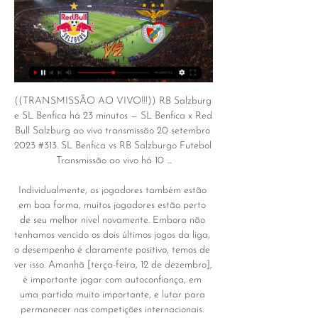
((TRANSMISSÃO AO VIVO!!!)) RB Salzburg 
e SL Benfica há 23 minutos — SL Benfica x Red 
Bull Salzburg ao vivo transmissão 20 setembro 
2023 #313. SL Benfica vs RB Salzburgo Futebol 
Transmissão ao vivo há 10 ...

Individualmente, os jogadores também estão 
em boa forma, muitos jogadores estão perto 
de seu melhor nível novamente. Embora não 
tenhamos vencido os dois últimos jogos da liga, 
o desempenho é claramente positivo, temos de 
ver isso. Amanhã [terça-feira, 12 de dezembro], 
é importante jogar com autoconfiança, em 
uma partida muito importante, e lutar para 
permanecer nas competições internacionais. 