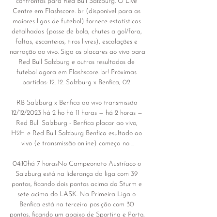
confrontos para Red Bull Salzburg. O Live 
Centre em Flashscore. br (disponível para as 
maiores ligas de futebol) fornece estatísticas 
detalhadas (posse de bola, chutes a gol/fora, 
faltas, escanteios, tiros livres), escalações e 
narração ao vivo. Siga os placares ao vivo para 
Red Bull Salzburg e outros resultados de 
futebol agora em Flashscore. br! Próximas 
partidas: 12. 12. Salzburg x Benfica, 02. 

RB Salzburg x Benfica ao vivo transmissão 
12/12/2023 há 2 ho há 11 horas — há 2 horas — 
Red Bull Salzburg - Benfica placar ao vivo, 
H2H e Red Bull Salzburg Benfica esultado ao 
vivo (e transmissão online) começa no ...

04:10há 7 horasNo Campeonato Austríaco o 
Salzburg está na liderança da liga com 39 
pontos, ficando dois pontos acima do Sturm e 
sete acima do LASK. Na Primeira Liga o 
Benfica está na terceira posição com 30 
pontos, ficando um abaixo de Sporting e Porto, 