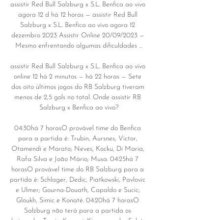
assistir Red Bull Salzburg x S.L. Benfica ao vivo 
agora 12 d há 12 horas — assistir Red Bull 
Salzburg x S.L. Benfica ao vivo agora 12 
dezembro 2023 Assistir Online 20/09/2023 — 
Mesmo enfrentando algumas dificuldades ...

assistir Red Bull Salzburg x S.L. Benfica ao vivo 
online 12 há 2 minutos — há 22 horas — Sete 
dos oito últimos jogos do RB Salzburg tiveram 
menos de 2,5 gols no total. Onde assistir RB 
Salzburg x Benfica ao vivo?

04:30há 7 horasO provável time do Benfica 
para a partida é: Trubin, Aursnes, Victor, 
Otamendi e Morato; Neves, Kocku, Di Maria, 
Rafa Silva e João Mário; Musa. 04:25há 7 
horasO provável time do RB Salzburg para a 
partida é: Schlager, Dedic, Piatkowski, Pavlovic 
e Ulmer; Gourna-Douath, Capaldo e Sucic; 
Gloukh, Simic e Konaté. 04:20há 7 horasO 
Salzburg não terá para a partida os 