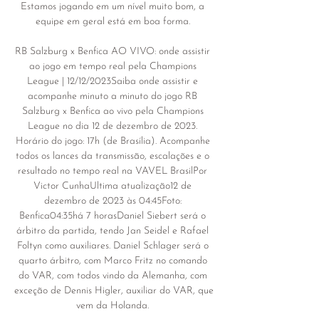
Estamos jogando em um nível muito bom, a 
equipe em geral está em boa forma. 

RB Salzburg x Benfica AO VIVO: onde assistir 
ao jogo em tempo real pela Champions 
League | 12/12/2023Saiba onde assistir e 
acompanhe minuto a minuto do jogo RB 
Salzburg x Benfica ao vivo pela Champions 
League no dia 12 de dezembro de 2023. 
Horário do jogo: 17h (de Brasília). Acompanhe 
todos os lances da transmissão, escalações e o 
resultado no tempo real na VAVEL BrasilPor 
Victor CunhaUltima atualização12 de 
dezembro de 2023 às 04:45Foto: 
Benfica04:35há 7 horasDaniel Siebert será o 
árbitro da partida, tendo Jan Seidel e Rafael 
Foltyn como auxiliares. Daniel Schlager será o 
quarto árbitro, com Marco Fritz no comando 
do VAR, com todos vindo da Alemanha, com 
exceção de Dennis Higler, auxiliar do VAR, que 
vem da Holanda. 
