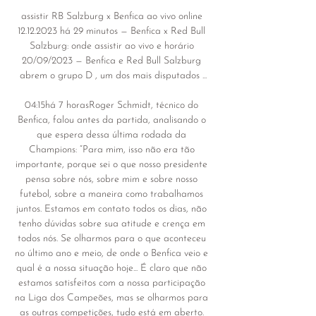
assistir RB Salzburg x Benfica ao vivo online 
12.12.2023 há 29 minutos — Benfica x Red Bull 
Salzburg: onde assistir ao vivo e horário 
20/09/2023 — Benfica e Red Bull Salzburg 
abrem o grupo D , um dos mais disputados ...

04:15há 7 horasRoger Schmidt, técnico do 
Benfica, falou antes da partida, analisando o 
que espera dessa última rodada da 
Champions: “Para mim, isso não era tão 
importante, porque sei o que nosso presidente 
pensa sobre nós, sobre mim e sobre nosso 
futebol, sobre a maneira como trabalhamos 
juntos. Estamos em contato todos os dias, não 
tenho dúvidas sobre sua atitude e crença em 
todos nós. Se olharmos para o que aconteceu 
no último ano e meio, de onde o Benfica veio e 
qual é a nossa situação hoje... É claro que não 
estamos satisfeitos com a nossa participação 
na Liga dos Campeões, mas se olharmos para 
as outras competições, tudo está em aberto. 