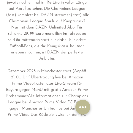
jeweils noch einmal im Re-Live in voller Länge 
auf Abruf zu sehen. Die Champions League 
(fast) komplett bei DAZN streamen(Fast) alle 
Champions League Spiele auf Knopfdruck? 
Nur mit dem DAZN Unlimited Abo! Für 
schlanke 29, 99 Euro monatlich im Jahresabo 
seid ihr mittendrin statt nur dabei. Für echte 
Fußball-Fans, die die Königsklasse hautnah 
erleben möchten, ist DAZN der perfekte 
Anbieter. 

Dezember 2023 in Manchester statt (Anpfiff 
21. 00 Uhr)Übertragung live bei Amazon 
Prime VideoKostenloser Live-Stream für 
Bayern gegen ManU mit gratis Amazon Prime 
ProbemonatAlle Informationen zur Champions 
League bei Amazon Prime Video FC Bayern 
gegen Manchester United live bei Amazon 
Prime Video Das Rückspiel zwischen dem FC 
Bayern München und Manchester United 
findet 12. Dezember um 21 Uhr in Manchester 