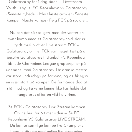
Galatasaray for 1 dag siden — Livestream - 
Youth League: F.C. København vs. Galatasaray 
· Seneste nyheder · Mest læste artikler · Seneste 
kampe · Næste kampe · Følg FCK på sociale ...

Nu kan det så ske igen, men der venter en 
svær kamp imod et Galatasaray-hold, der er 
fyldt med profiler. Live stream FCK – 
Galatasaray online! FCK var meget tæt på at 
besejre Galatasaray i Istanbul FC København 
åbnede Champions League-gruppespillet på 
udebane imod Galatasaray. De danske mestre 
var store underdogs på forhånd, og de fik også 
en svær start på kampen. De formåede dog at 
stå imod og tyrkerne kunne ikke fastholde det 
tunge pres efter en vild halv time. 

Se FCK - Galatasaray: Live Stream kampen 
Online her! for 6 timer siden — Se FC 
København VS Galatasaray LIVE STREAM. 
Du kan se samtlige kampe fra Champions 
League direkte med online live streaming. 