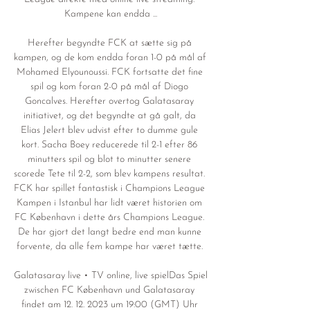
Kampene kan endda ...

Herefter begyndte FCK at sætte sig på 
kampen, og de kom endda foran 1-0 på mål af 
Mohamed Elyounoussi. FCK fortsatte det fine 
spil og kom foran 2-0 på mål af Diogo 
Goncalves. Herefter overtog Galatasaray 
initiativet, og det begyndte at gå galt, da 
Elias Jelert blev udvist efter to dumme gule 
kort. Sacha Boey reducerede til 2-1 efter 86 
minutters spil og blot to minutter senere 
scorede Tete til 2-2, som blev kampens resultat. 
FCK har spillet fantastisk i Champions League 
Kampen i Istanbul har lidt været historien om 
FC København i dette års Champions League. 
De har gjort det langt bedre end man kunne 
forvente, da alle fem kampe har været tætte. 

Galatasaray live • TV online, live spielDas Spiel 
zwischen FC København und Galatasaray 
findet am 12. 12. 2023 um 19:00 (GMT) Uhr 