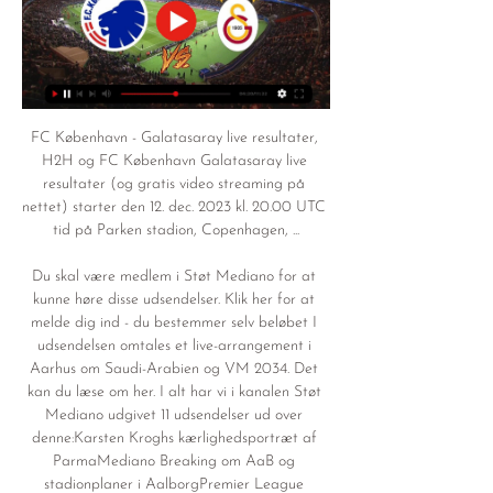
FC København - Galatasaray live resultater, 
H2H og FC København Galatasaray live 
resultater (og gratis video streaming på 
nettet) starter den 12. dec. 2023 kl. 20.00 UTC 
tid på Parken stadion, Copenhagen, ...

Du skal være medlem i Støt Mediano for at 
kunne høre disse udsendelser. Klik her for at 
melde dig ind - du bestemmer selv beløbet I 
udsendelsen omtales et live-arrangement i 
Aarhus om Saudi-Arabien og VM 2034. Det 
kan du læse om her. I alt har vi i kanalen Støt 
Mediano udgivet 11 udsendelser ud over 
denne:Karsten Kroghs kærlighedsportræt af 
ParmaMediano Breaking om AaB og 
stadionplaner i AalborgPremier League 