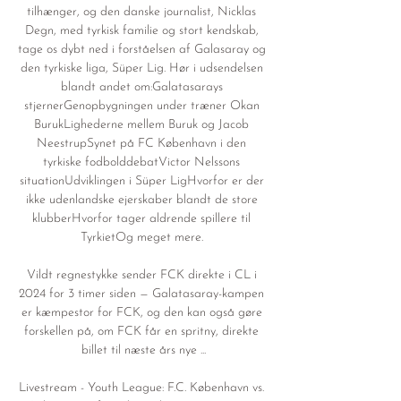
tilhænger, og den danske journalist, Nicklas 
Degn, med tyrkisk familie og stort kendskab, 
tage os dybt ned i forståelsen af Galasaray og 
den tyrkiske liga, Süper Lig. Hør i udsendelsen 
blandt andet om:Galatasarays 
stjernerGenopbygningen under træner Okan 
BurukLighederne mellem Buruk og Jacob 
NeestrupSynet på FC København i den 
tyrkiske fodbolddebatVictor Nelssons 
situationUdviklingen i Süper LigHvorfor er der 
ikke udenlandske ejerskaber blandt de store 
klubberHvorfor tager aldrende spillere til 
TyrkietOg meget mere. 

Vildt regnestykke sender FCK direkte i CL i 
2024 for 3 timer siden — Galatasaray-kampen 
er kæmpestor for FCK, og den kan også gøre 
forskellen på, om FCK får en spritny, direkte 
billet til næste års nye ...

Livestream - Youth League: F.C. København vs. 