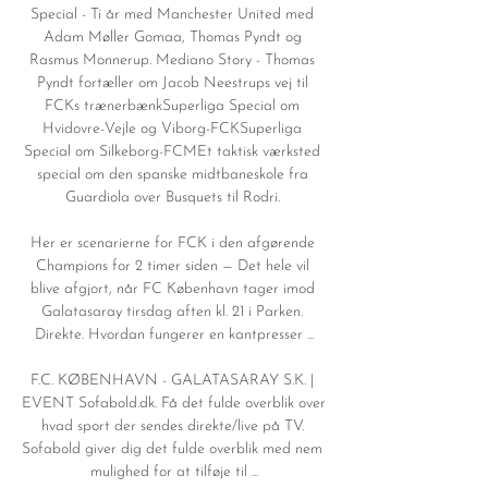
Special - Ti år med Manchester United med 
Adam Møller Gomaa, Thomas Pyndt og 
Rasmus Monnerup. Mediano Story - Thomas 
Pyndt fortæller om Jacob Neestrups vej til 
FCKs trænerbænkSuperliga Special om 
Hvidovre-Vejle og Viborg-FCKSuperliga 
Special om Silkeborg-FCMEt taktisk værksted 
special om den spanske midtbaneskole fra 
Guardiola over Busquets til Rodri. 

Her er scenarierne for FCK i den afgørende 
Champions for 2 timer siden — Det hele vil 
blive afgjort, når FC København tager imod 
Galatasaray tirsdag aften kl. 21 i Parken. 
Direkte. Hvordan fungerer en kantpresser ...

F.C. KØBENHAVN - GALATASARAY S.K. | 
EVENT Sofabold.dk. Få det fulde overblik over 
hvad sport der sendes direkte/live på TV. 
Sofabold giver dig det fulde overblik med nem 
mulighed for at tilføje til ...
