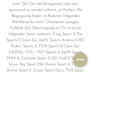
statt. Der Ort des Ereignisses, das sehr 
spannend zu werden scheint, ist Parken. Die 
Begegnung findet im Rahmen folgendes 
Wettbewerbs statt: Champions League, 
Fußball. Die Übertragung im TV wird auf 
folgender Seite realisiert: Tring Sport 5, Fox 
Sports 2 Cono Sur, beIN Sports Arabia 5 HD, 
Pickx+ Sports 3, FOX Sports 2 Cono Sur, 
DAZN2, TV3+, TNT Sports 2, beIN Sports 
MAX 8, Cosmote Sport 3 HD, Stöð 2 Sport 3, 
5Live, Sky Sport 256, Arena Sport 4, TSN4, 
Arena Sport 3, Ziggo Sport Docu, TV2 Sport, 
Polsat Sport Premium 1, Eleven Sports 6 
Portugal, SPOTV ON 2, Digi Sport 2, Match! 
Arena, Nova Sport 4, Movistar Liga de 
Campeones 7, SuperSport LaLiga, Cytavision 
Sports 6, Sky Sport Austria 1, Sky Sport Austria 
7. Die Übertragung im Internet wird auf 
folgender Seite realisiert: beIN SPORTS 
CONNECT Arabia, DStv Now, Star+, 
Flowsports. 
