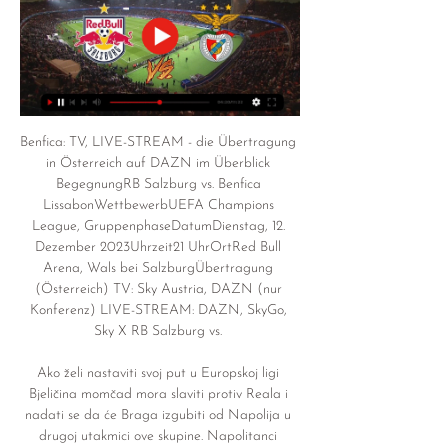
Benfica: TV, LIVE-STREAM - die Übertragung 
in Österreich auf DAZN im Überblick 
BegegnungRB Salzburg vs. Benfica 
LissabonWettbewerbUEFA Champions 
League, GruppenphaseDatumDienstag, 12. 
Dezember 2023Uhrzeit21 UhrOrtRed Bull 
Arena, Wals bei SalzburgÜbertragung 
(Österreich) TV: Sky Austria, DAZN (nur 
Konferenz) LIVE-STREAM: DAZN, SkyGo, 
Sky X RB Salzburg vs. 

Ako želi nastaviti svoj put u Europskoj ligi 
Bjeličina momčad mora slaviti protiv Reala i 
nadati se da će Braga izgubiti od Napolija u 
drugoj utakmici ove skupine. Napolitanci 