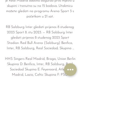
je Real Madrid odavno osigurao prvo mjesto u 
skupini i trenutno su na 15 bodova. Utakmicu 
možete gledati na programu Arena Sport 3 s 
početkom u 21 sat. 

RB Salzburg Inter gledati prijenos 8 studenog 
2023 Sport 8. stu 2023. — RB Salzburg Inter 
gledati prijenos 8 studenog 2023 Sport 
Stadion: Red Bull Arena (Salzburg) Benfica, 
Inter, RB Salzburg, Real Sociedad; Skupina ...

HHS Singers Real Madrid, Braga, Union Berlin 
Skupina D: Benfica, Inter, RB Salzburg, Real 
Sociedad Skupina E: Feyenoord, Atletico 
Madrid, Lazio, Celtic Skupina F: PSG .
0
0
Write a comment...