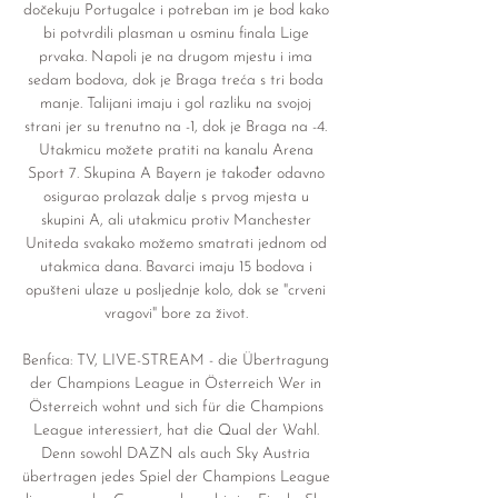
dočekuju Portugalce i potreban im je bod kako 
bi potvrdili plasman u osminu finala Lige 
prvaka. Napoli je na drugom mjestu i ima 
sedam bodova, dok je Braga treća s tri boda 
manje. Talijani imaju i gol razliku na svojoj 
strani jer su trenutno na -1, dok je Braga na -4. 
Utakmicu možete pratiti na kanalu Arena 
Sport 7. Skupina A Bayern je također odavno 
osigurao prolazak dalje s prvog mjesta u 
skupini A, ali utakmicu protiv Manchester 
Uniteda svakako možemo smatrati jednom od 
utakmica dana. Bavarci imaju 15 bodova i 
opušteni ulaze u posljednje kolo, dok se "crveni 
vragovi" bore za život. 

Benfica: TV, LIVE-STREAM - die Übertragung 
der Champions League in Österreich Wer in 
Österreich wohnt und sich für die Champions 
League interessiert, hat die Qual der Wahl. 
Denn sowohl DAZN als auch Sky Austria 
übertragen jedes Spiel der Champions League 