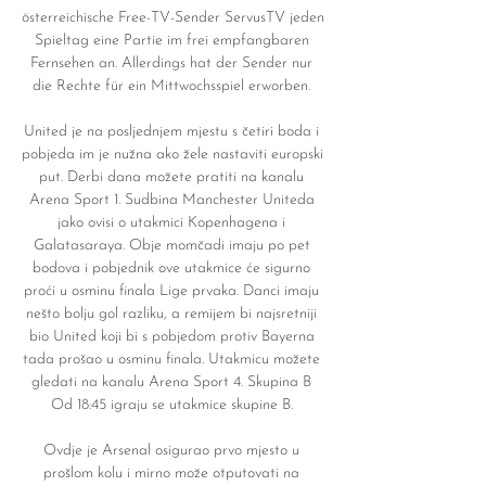
österreichische Free-TV-Sender ServusTV jeden 
Spieltag eine Partie im frei empfangbaren 
Fernsehen an. Allerdings hat der Sender nur 
die Rechte für ein Mittwochsspiel erworben. 

United je na posljednjem mjestu s četiri boda i 
pobjeda im je nužna ako žele nastaviti europski 
put. Derbi dana možete pratiti na kanalu 
Arena Sport 1. Sudbina Manchester Uniteda 
jako ovisi o utakmici Kopenhagena i 
Galatasaraya. Obje momčadi imaju po pet 
bodova i pobjednik ove utakmice će sigurno 
proći u osminu finala Lige prvaka. Danci imaju 
nešto bolju gol razliku, a remijem bi najsretniji 
bio United koji bi s pobjedom protiv Bayerna 
tada prošao u osminu finala. Utakmicu možete 
gledati na kanalu Arena Sport 4. Skupina B 
Od 18:45 igraju se utakmice skupine B. 

Ovdje je Arsenal osigurao prvo mjesto u 
prošlom kolu i mirno može otputovati na 