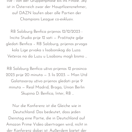
live - von der Gruppenphase bis ins Finale. Sky 
ist in Österreich zwar der Hauptlizenznehmer, 
auf DAZN laufen aber alle Partien der 
Champions League co-exklusiv. 

RB Salzburg Benfica prijenos 12/12/2023 - 
Incita Studio prije 12 sati — Pročitajte gdje 
gledati Benfica – RB Salzburg, prijenos prvoga 
kola Lige prvaka s lisabonskog da Luza. 
Večeras na da Luzu u Lisabonu mogli bismo ...

RB Salzburg Benfica uživo prijenos 12 prosinca 
2023 prije 20 minuta — 3. lis 2023. — Man Utd 
Galatasaray uživo prijenos gledati prije 9 
minuta — Real Madrid, Braga, Union Berlin 
Skupina D: Benfica, Inter, RB ...

Nur die Konferenz ist die Gleiche wie in 
Deutschland. Das bedeutet, dass jeden 
Dienstag eine Partie, die in Deutschland auf 
Amazon Prime Video übertragen wird, nicht in 
der Konferenz dabei ist. Außerdem bietet der 