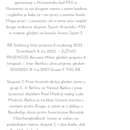
gostovanje u Nizozemsku kod PSV-a. 
Nizozemci su na drugom mjestu s osam bodova 
i izgledno je kako će i oni proći u osminu finala. 
Mogu proći i s porazom, ali o tome ovisi rasplet 
druge utakmice skupine. Susret Arsenala i PSV-
a možete gledati na kanalu Arena Sport 3. 

RB Salzburg Inter prijenos 8 studenog 2023 - 
Streetbeefs 8. stu 2023. — [UŽIVO 
PRIJENOS!] Borussia Milan gledati prijenos 4 
listopad — Inter Benfica uživo prijenos gledati 
19.04.2023 19. tra 2023 Grupa F: PSG RB ...

Skupina C Pravi hrvatski okršaj gledat ćemo u 
grupi C. U Berlinu će Nenad Bjelica i Josip 
Juranović dočekati Real Madrid našeg Luke 
Modrića. Bjelica je na klupi Uniona startao s 
remijem protiv Brage, a zatim je u debiju u 
Bundesligi slavio protiv favorizirane Borussije 
Mönchengladbach. Union se nalazi na 
posljednjem mjestu skupine C s dva boda, dok 