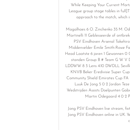
While Keeping Your Current Mo
League group stage tables in full]T
approach to the match, which is 
Magalhaes 6 O. Zinchenko 35 M. Odega
Martinelli 11 Geblesseerde of ontbr
PSV Eindhoven Arsenal Takehiro
Middenvelder Emile Smith-Rowe Fab
Head Laatste 6 jaren 1 Gewonnen 0 
standen Group B # Team G W V Do
LDDWW 8 3 Lens 4:10 DWDLL Sevill
KNVB Beker Eredivisie Super Cup
Community Shield Emirates Cup FA C
Luuk De Jong 5 0 2 Jordan Teze 5
Wedstrijden Assists Doelpunten Gabri
Martin Odegaard 4 0 2 P
Jong PSV Eindhoven live stream, fix
Jong PSV Eindhoven online in UK. We 
c