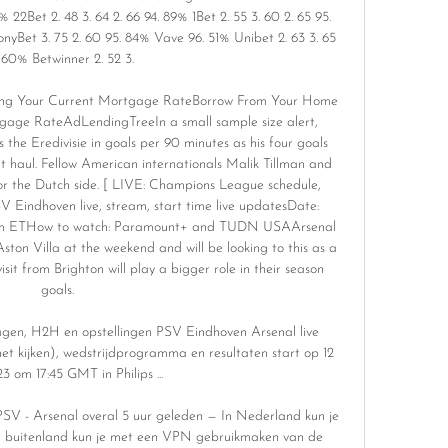
 22Bet 2. 48 3. 64 2. 66 94. 89% 1Bet 2. 55 3. 60 2. 65 95. 
nyBet 3. 75 2. 60 95. 84% Vave 96. 51% Unibet 2. 63 3. 65 
 60% Betwinner 2. 52 3. 

ng Your Current Mortgage RateBorrow From Your Home 
age RateAdLendingTreeIn a small sample size alert, 
e Eredivisie in goals per 90 minutes as his four goals 
nt haul. Fellow American internationals Malik Tillman and 
or the Dutch side. [ LIVE: Champions League schedule, 
 Eindhoven live, stream, start time live updatesDate: 
45pm ETHow to watch: Paramount+ and TUDN USAArsenal 
ton Villa at the weekend and will be looking to this as a 
sit from Brighton will play a bigger role in their season 
goals. 

lagen, H2H en opstellingen PSV Eindhoven Arsenal live 
net kijken), wedstrijdprogramma en resultaten start op 12 
3 om 17:45 GMT in Philips ...

SV - Arsenal overal 5 uur geleden — In Nederland kun je 
het buitenland kun je met een VPN gebruikmaken van de 