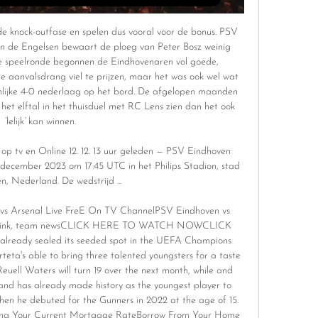
de knock-outfase en spelen dus vooral voor de bonus. PSV 
de Engelsen bewaart de ploeg van Peter Bosz weinig 
te speelronde begonnen de Eindhovenaren vol goede, 
e aanvalsdrang viel te prijzen, maar het was ook wel wat 
jnlijke 4-0 nederlaag op het bord. De afgelopen maanden 
et elftal in het thuisduel met RC Lens zien dan het ook 
‘lelijk’ kan winnen. 

 tv en Online 12. 12. 13 uur geleden — PSV Eindhoven 
december 2023 om 17:45 UTC in het Philips Stadion, stad 
, Nederland. De wedstrijd ...

s Arsenal Live FreE On TV ChannelPSV Eindhoven vs 
eam link, team newsCLICK HERE TO WATCH NOWCLICK 
ady sealed its seeded spot in the UEFA Champions 
eta's able to bring three talented youngsters for a taste 
euell Waters will turn 19 over the next month, while and 
and has already made history as the youngest player to 
n he debuted for the Gunners in 2022 at the age of 15. 
ng Your Current Mortgage RateBorrow From Your Home 