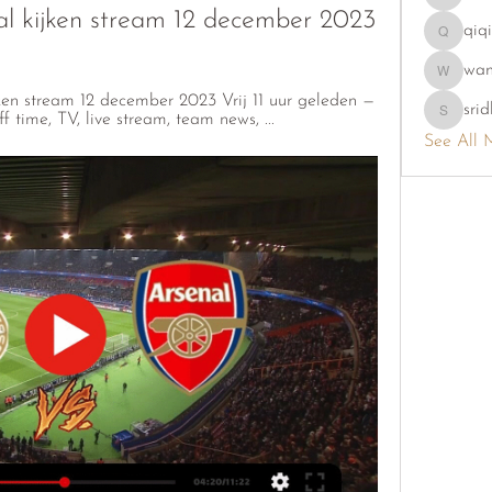
phambao
l kijken stream 12 december 2023
qiq
qiqi7724
wa
wama
en stream 12 december 2023 Vrij 11 uur geleden — 
srid
f time, TV, live stream, team news, ...
sridhi731
See All 