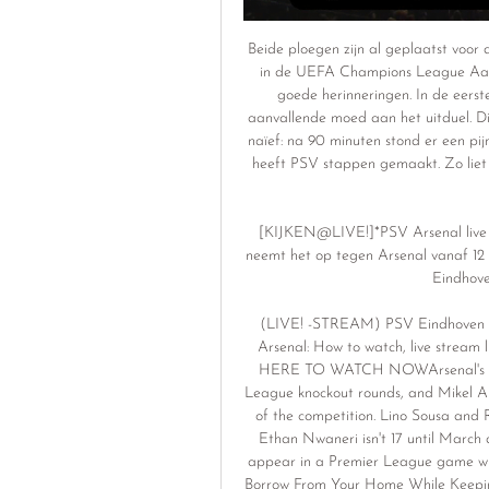
Beide ploegen zijn al geplaatst voor 
in de UEFA Champions League Aan 
goede herinneringen. In de eers
aanvallende moed aan het uitduel. Di
naïef: na 90 minuten stond er een pi
heeft PSV stappen gemaakt. Zo liet h
[KIJKEN@LIVE!]*PSV Arsenal live op
neemt het op tegen Arsenal vanaf 12 
Eindhoven
(LIVE! -STREAM) PSV Eindhoven v
Arsenal: How to watch, live str
HERE TO WATCH NOWArsenal's alre
League knockout rounds, and Mikel Art
of the competition. Lino Sousa and R
Ethan Nwaneri isn't 17 until March 
appear in a Premier League game whe
Borrow From Your Home While Keepi