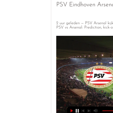
PSV Eindhoven Arsena
2 uur geleden — PSV Arsenal kijk
PSV vs Arsenal: Prediction, kick-of