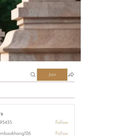
Join
s
95435
Follow
5
mbaokhang126
Follow