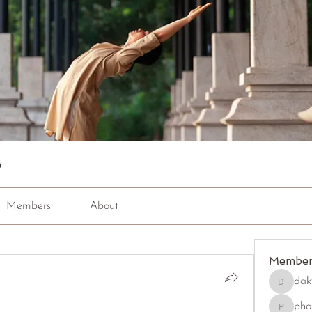
p
Members
About
Member
dak
dak9543
pha