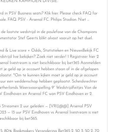
" · KEUKEN KAMPIOEN DIVISIE.

d in PSV Business seats? Klik hier. Please check FAQ for 
le. FAQ. PSV - Arsenal FC. Philips Stadion. Niet ...

de laatste wedstrijd in de poulefase van de Champions 
ntator Stef Geerts blikt alvast vooruit op het duel.

d & Live score + Odds, Statistieken en NieuwsBekijk FC 
rijd live bekijken? Zoek niet verder! 1 Registreer hier 2 
senal livestream is niet beschikbaar bij bet365 Aanmelden 
t je geld op je account hebben staan of in de afgelopen 
atst. *Om te kunnen kijken moet je geld op je account 
 uur een weddenschap hebben geplaatst. Scheidsrechter 
etherlands Weersvoorspelling 9° Wedstrijdfeitjes Van de 
SV Eindhoven en Arsenal FC won PSV Eindhoven er 2. 

023 Streamen 2 uur geleden — [VRIJ@@] Arsenal PSV 
23 — 13 uur PSV Eindhoven vs Arsenal livestream is niet 
eschikbaar bij bet365.

105. 80% Bookmakers Verandering Bet365 2. 50 3. 50 2. 70 