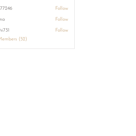
khang126
i77246
Follow
6
ma
Follow
hi731
Follow
Members (52)