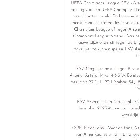
UEFA Champions League: PSV - Arsena
verslag van een UEFA Champions Leag
voor clubs ter wereld. De beroemdst
meest iconische trofee die er voor cl
Champions League af tegen Arsena
Champions League Arsenal. Aan het
naïeve wijze onderuit tegen de En
zakelijker te kunnen spelen. PSV s
th
PSV Mogelijke opstellingen Bevest
Arsenal Arteta, Mikel 4-3-3 W. Benitez
Veerman 23 G. Til 20 I. Saibari 34 J. 
W
PSV Arsenal kijken 12 december 20
december 2023 49 minuten gelede
wedstrijd 
ESPN Nederland - Voor de fans. Altij
van Amerikaanse wind in Eindhoven: 