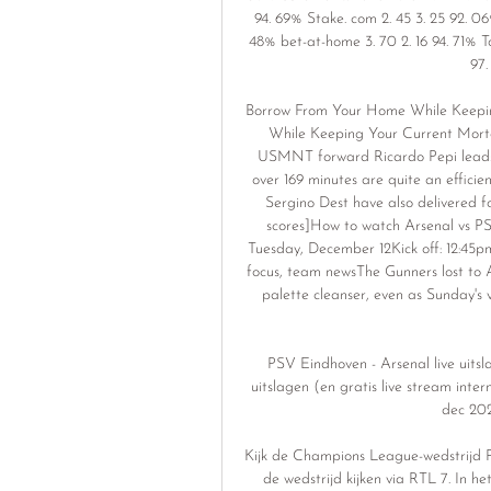
94. 69% Stake. com 2. 45 3. 25 92. 06%
48% bet-at-home 3. 70 2. 16 94. 71% To
97.
Borrow From Your Home While Keepi
While Keeping Your Current Mortg
USMNT forward Ricardo Pepi leads th
over 169 minutes are quite an efficie
Sergino Dest have also delivered f
scores]How to watch Arsenal vs PSV
Tuesday, December 12Kick off: 12:
focus, team newsThe Gunners lost to As
palette cleanser, even as Sunday's vi
PSV Eindhoven - Arsenal live uits
uitslagen (en gratis live stream inter
dec 202
Kijk de Champions League-wedstrijd P
de wedstrijd kijken via RTL 7. In 