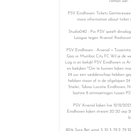
Tillman wel
PSV Eindhoven: Tickets Geïnteresseer
more information about ticket sa
Studio040 - Psv PSV speelt dinsdag 
League tegen Arsenal. Radiocomme
PSV Eindhoven - Arsenal » Tussenstan
Goa vs. Mumbai City FC Wil je de wedst
Log in en bekijk! PSV Eindhoven vs Ar
en bekijken *Om te kunnen kijken moe
24 uur een weddenschap hebben gepla
hebben staan of in de afgelopen 24
Stieler, Tobias Locatie Eindhoven, N
laatste 8 ontmoetingen tussen P
PSV Arsenal kijken live 12/12/2
Eindhoven kijken stream 20 20 sep 20
b
80% Sure Bet winst 3. 10 3. 79 2. 79 