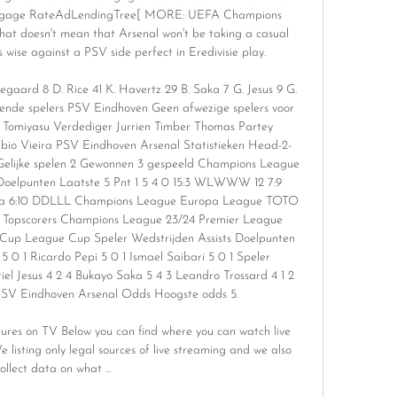
rtgage RateAdLendingTree[ MORE: UEFA Champions 
hat doesn't mean that Arsenal won't be taking a casual 
wise against a PSV side perfect in Eredivisie play. 

ard 8 D. Rice 41 K. Havertz 29 B. Saka 7 G. Jesus 9 G. 
ekende spelers PSV Eindhoven Geen afwezige spelers voor 
 Tomiyasu Verdediger Jurrien Timber Thomas Partey 
io Vieira PSV Eindhoven Arsenal Statistieken Head-2-
Gelijke spelen 2 Gewonnen 3 gespeeld Champions League 
elpunten Laatste 5 Pnt 1 5 4 0 15:3 WLWWW 12 7:9 
a 6:10 DDLLL Champions League Europa League TOTO 
 Topscorers Champions League 23/24 Premier League 
up League Cup Speler Wedstrijden Assists Doelpunten 
 0 1 Ricardo Pepi 5 0 1 Ismael Saibari 5 0 1 Speler 
el Jesus 4 2 4 Bukayo Saka 5 4 3 Leandro Trossard 4 1 2 
SV Eindhoven Arsenal Odds Hoogste odds 5. 

tures on TV Below you can find where you can watch live 
listing only legal sources of live streaming and we also 
ollect data on what ...
