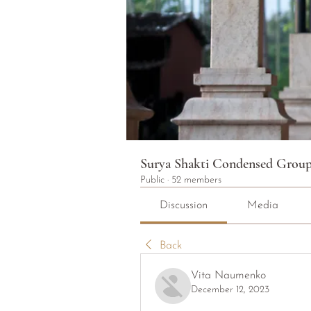
Surya Shakti Condensed Grou
Public
·
52 members
Discussion
Media
Back
Vita Naumenko
December 12, 2023