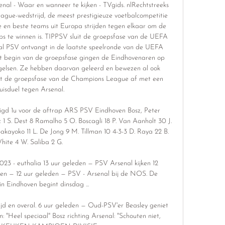
l - Waar en wanneer te kijken - TVgids. nlRechtstreeks 
ue-wedstrijd, de meest prestigieuze voetbalcompetitie 
e en beste teams uit Europa strijden tegen elkaar om de 
ubs te winnen is. TIPPSV sluit de groepsfase van de UEFA 
l PSV ontvangt in de laatste speelronde van de UEFA 
 begin van de groepsfase gingen de Eindhovenaren op 
gelsen. Ze hebben daarvan geleerd en bewezen al ook 
luit de groepsfase van de Champions League af met een 
uisduel tegen Arsenal. 

igd 1u voor de aftrap ARS PSV Eindhoven Bosz, Peter 
 1 S. Dest 8 Ramalho 5 O. Boscagli 18 P. Van Aanholt 30 J. 
Bakayoko 11 L. De Jong 9 M. Tillman 10 4-3-3 D. Raya 22 B. 
hite 4 W. Saliba 2 G. 

23 - euthalia 13 uur geleden — PSV Arsenal kijken 12 
n — 12 uur geleden — PSV - Arsenal bij de NOS. De 
in Eindhoven begint dinsdag ...

d en overal. 6 uur geleden — Oud-PSV'er Beasley geniet 
"Heel speciaal" Bosz richting Arsenal: "Schouten niet, 