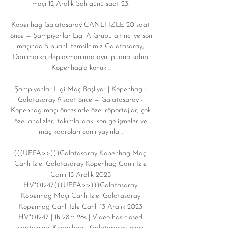
maçı 12 Aralık Salı günü saat 23. 

Kopenhag Galatasaray CANLI İZLE 20 saat 
önce — Şampiyonlar Ligi A Grubu altıncı ve son 
maçında 5 puanlı temsilcimiz Galatasaray, 
Danimarka deplasmanında aynı puana sahip 
Kopenhag'a konuk ...

Şampiyonlar Ligi Maç Başlıyor | Kopenhag - 
Galatasaray 9 saat önce — Galatasaray - 
Kopenhag maçı öncesinde özel röportajlar, çok 
özel analizler, takımlardaki son gelişmeler ve 
maç kadroları canlı yayınla ...

(((UEFA>>)))Galatasaray Kopenhag Maçı 
Canlı İzle! Galatasaray Kopenhag Canlı İzle 
Canlı 13 Aralık 2023 
HV*01247(((UEFA>>)))Galatasaray 
Kopenhag Maçı Canlı İzle! Galatasaray 
Kopenhag Canlı İzle Canlı 13 Aralık 2023 
HV*01247 | 1h 28m 28s | Video has closed 