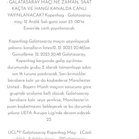
- GALATASARAY MAÇI NE ZAMAN, SAAT 
KAÇTA VE HANGİ KANALDA CANLI 
YAYINLANACAK? Kopenhag - Galatasaray 
maçı 12 Aralık Salı günü saat 23. 00'te 
Exxen'de canlı yayınlanacak. 

Kopenhag-Galatasaray maçını yayınlayacak 
yabancı kanalların listesi12. 12. 2023 20:46Son 
Güncelleme: 12. 2023 20:48 Galatasaray, 
Kopenhag karşısında galip ayrılması 
durumunda grubu 2. olarak tamamlayıp adını 
son 16 turuna yazdıracak. Sarı-kırmızılılar 
berabere kalır ya da kaybederse Manchester 
United - Bayern Münih maçının sonucuna göre 
gruptaki sıralama belli olacak. Galatasaray 
berabere kalır veya yenilirse, Manchester'ın 
puan kaybetmesini bekleyecek ve bu durumda 
yoluna UEFA Avrupa Ligi'nde devam edecek. 
23. 

UCL®!!^Galatasaray Kopenhag Maçı （Canlı