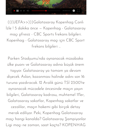
(((UEFA>>)))Galatasaray Kopenhag Canlı 
İzle ! 5 dakika önce — Kopenhag - Galatasaray 
maçı şifresiz - CBC Sports frekans bilgileri. 
Kopenhag - Galatasaray maçı için CBC Sport 
frekans bilgileri ...

Parken Stadyumu'nda oynanacak müsabaka 
ülke puanı ve Galatasaray adına büyük önem 
taşıyor. Galatasaray ya tamam ya devam 
diyecek. Aslan, kazanması halinde adını son 16 
turuna yazdıracak. 12 Aralık günü TSİ 23:00'te 
oynanacak mücadele öncesinde maçın yayın 
bilgileri, Galatasaray kadrosu, muhtemel 11'ler, 
Galatasaray sakatlar, Kopenhag sakatlar ve 
cezalılar, maçın hakemi gibi birçok detay 
merak ediliyor. Peki, Kopenhag Galatasaray 
maçı hangi kanalda? Galatasaray Şampiyonlar 
Ligi maçı ne zaman, saat kaçta? KOPENHAG 