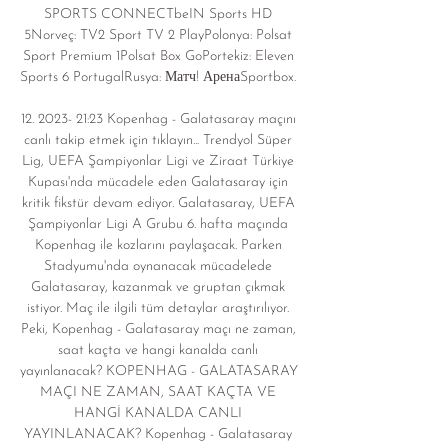
SPORTS CONNECTbeIN Sports HD 
5Norveç: TV2 Sport TV 2 PlayPolonya: Polsat 
Sport Premium 1Polsat Box GoPortekiz: Eleven 
Sports 6 PortugalRusya: Матч! АренаSportbox. 

12. 2023- 21:23 Kopenhag - Galatasaray maçını 
canlı takip etmek için tıklayın... Trendyol Süper 
Lig, UEFA Şampiyonlar Ligi ve Ziraat Türkiye 
Kupası'nda mücadele eden Galatasaray için 
kritik fikstür devam ediyor. Galatasaray, UEFA 
Şampiyonlar Ligi A Grubu 6. hafta maçında 
Kopenhag ile kozlarını paylaşacak. Parken 
Stadyumu'nda oynanacak mücadelede 
Galatasaray, kazanmak ve gruptan çıkmak 
istiyor. Maç ile ilgili tüm detaylar araştırılıyor. 
Peki, Kopenhag - Galatasaray maçı ne zaman, 
saat kaçta ve hangi kanalda canlı 
yayınlanacak? KOPENHAG - GALATASARAY 
MAÇI NE ZAMAN, SAAT KAÇTA VE 
HANGİ KANALDA CANLI 
YAYINLANACAK? Kopenhag - Galatasaray 