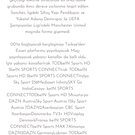
geçirdiği sakatlık sonucunda sol arka adale 
grubunda ikinci derece zorlanma tespit edilen 
Sanchez, ligdeki Siltaş Yapı Pendikspor ve 
Yukatel Adana Demirspor ile UEFA 
Şampiyonlar Ligi'ndeki Manchester United 
maçında forma giyemedi. 

00'te başlayacak karşılaşmayı Türkiye'den 
Exxen platformu yayınlayacak. Maçı 
yayınlayacak yabancı kanallar da belli oldu. 
İşte yabancı kanallarIrak: TODbeIN Sports HD 
5beIN SPORTS CONNECTIrak: TODbeIN 
Sports HD 5beIN SPORTS CONNECTİtalya: 
Sky Sport 256Mediaset InfinitySKY Go 
ItaliaCezayir: beIN SPORTS 
CONNECTTODbeIN Sports HD 5Avusturya: 
DAZN AustriaSky Sport Austria 1Sky Sport 
Austria 7DAZN2Azerbaycan: CBC Sport 
AzerbaijanDanimarka: TV3+ HDViaplay 
DenmarkFransa: beIN SPORTS 
CONNECTbeIN Sports MAX 7Almanya: 
DAZN2DAZN GermanyLübnan: TODbeIN 