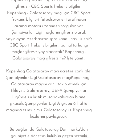
captioning. Kopenhag - Galatasaray maçı 
şifresiz - CBC Sports frekans bilgileri. 
Kopenhag - Galatasaray maçı için CBC Sport 
frekans bilgileri futbolseverler tarafından 
arama motoru üzerinden sorgulanıyor. 
Şampiyonlar Ligi maçlarını şifresiz olarak 
yayınlayan Azerbaycan spor kanalı nasıl izlenir? 
CBC Sport frekans bilgileri, bu hafta hangi 
maçlar şifresiz yayınlanacak? Kopenhag - 
Galatasaray maçı şifresiz mi? İşte yanıtı. 

Kopenhag Galatasaray maçı ücretsiz canlı izle | 
Şampiyonlar Ligi Galatasaray maçıKopenhag - 
Galatasaray maçını canlı takip etmek için 
tıklayın... Galatasaray, UEFA Şampiyonlar 
Ligi'nde en kritik müsabakalardan birine 
çıkacak. Şampiyonlar Ligi A grubu 6. hafta 
maçında temsilcimiz Galatasaray ile Kopenhag 
kozlarını paylaşacak. 

Bu bağlamda Galatasaray Danimarka'dan 
galibiyetle dönerse, kulübün geçen sezonki 