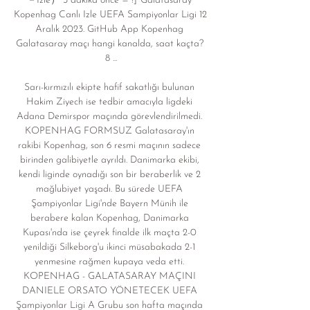
－İzle） 3 dakika önce — !]*Galatasaray 
Kopenhag Canlı Izle UEFA Sampiyonlar Ligi 12 
Aralık 2023. GitHub App Kopenhag 
Galatasaray maçı hangi kanalda, saat kaçta? 
8 ...

Sarı-kırmızılı ekipte hafif sakatlığı bulunan 
Hakim Ziyech ise tedbir amacıyla ligdeki 
Adana Demirspor maçında görevlendirilmedi. 
KOPENHAG FORMSUZ Galatasaray'ın 
rakibi Kopenhag, son 6 resmi maçının sadece 
birinden galibiyetle ayrıldı. Danimarka ekibi, 
kendi liginde oynadığı son bir beraberlik ve 2 
mağlubiyet yaşadı. Bu sürede UEFA 
Şampiyonlar Ligi'nde Bayern Münih ile 
berabere kalan Kopenhag, Danimarka 
Kupası'nda ise çeyrek finalde ilk maçta 2-0 
yenildiği Silkeborg'u ikinci müsabakada 2-1 
yenmesine rağmen kupaya veda etti. 
KOPENHAG - GALATASARAY MAÇINI 
DANIELE ORSATO YÖNETECEK UEFA 
Şampiyonlar Ligi A Grubu son hafta maçında 