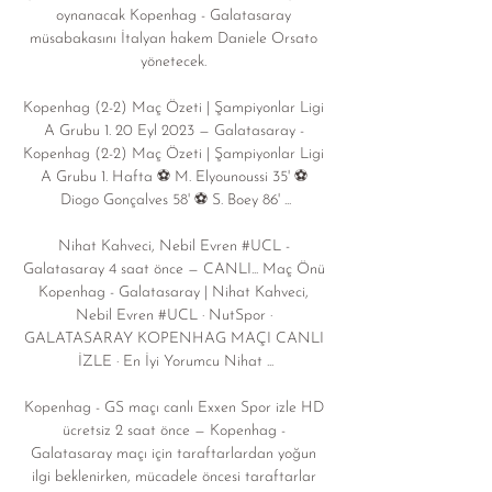
oynanacak Kopenhag - Galatasaray 
müsabakasını İtalyan hakem Daniele Orsato 
yönetecek. 

Kopenhag (2-2) Maç Özeti | Şampiyonlar Ligi 
A Grubu 1. 20 Eyl 2023 — Galatasaray - 
Kopenhag (2-2) Maç Özeti | Şampiyonlar Ligi 
A Grubu 1. Hafta ⚽ M. Elyounoussi 35' ⚽ 
Diogo Gonçalves 58' ⚽ S. Boey 86' ...

Nihat Kahveci, Nebil Evren #UCL - 
Galatasaray 4 saat önce — CANLI... Maç Önü 
Kopenhag - Galatasaray | Nihat Kahveci, 
Nebil Evren #UCL · NutSpor · 
GALATASARAY KOPENHAG MAÇI CANLI 
İZLE · En İyi Yorumcu Nihat ...

Kopenhag - GS maçı canlı Exxen Spor izle HD 
ücretsiz 2 saat önce — Kopenhag - 
Galatasaray maçı için taraftarlardan yoğun 
ilgi beklenirken, mücadele öncesi taraftarlar 