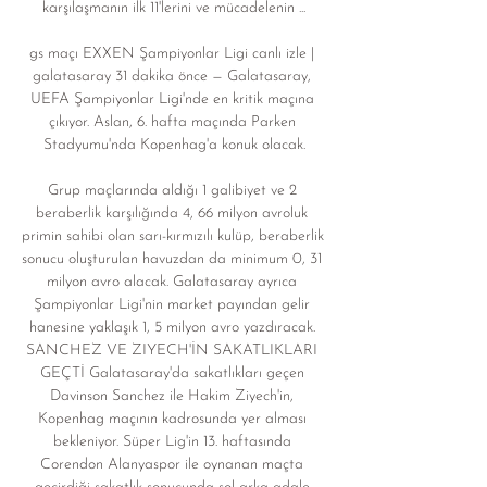
karşılaşmanın ilk 11'lerini ve mücadelenin ...

gs maçı EXXEN Şampiyonlar Ligi canlı izle | 
galatasaray 31 dakika önce — Galatasaray, 
UEFA Şampiyonlar Ligi'nde en kritik maçına 
çıkıyor. Aslan, 6. hafta maçında Parken 
Stadyumu'nda Kopenhag'a konuk olacak.

Grup maçlarında aldığı 1 galibiyet ve 2 
beraberlik karşılığında 4, 66 milyon avroluk 
primin sahibi olan sarı-kırmızılı kulüp, beraberlik 
sonucu oluşturulan havuzdan da minimum 0, 31 
milyon avro alacak. Galatasaray ayrıca 
Şampiyonlar Ligi'nin market payından gelir 
hanesine yaklaşık 1, 5 milyon avro yazdıracak. 
SANCHEZ VE ZIYECH'İN SAKATLIKLARI 
GEÇTİ Galatasaray'da sakatlıkları geçen 
Davinson Sanchez ile Hakim Ziyech'in, 
Kopenhag maçının kadrosunda yer alması 
bekleniyor. Süper Lig'in 13. haftasında 
Corendon Alanyaspor ile oynanan maçta 