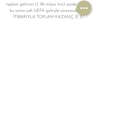
toplam gelirinin (1, 96 milyar lira) yüzde 64'üne, 
bu sezon salt UEFA geliriyle uzanacak. AN 
İTİBARIYLA TOPLAM KAZANÇ 31, 2 
MİLYON AVRO Galatasaray, "Devler Ligi"nde 
şu ana dek 31, 2 milyon avro gelir elde etti. 
Sarı-kırmızılı ekip, 3 eleme turu sonunda 
gruplara kalmayı başararak, 15, 64 milyon 
avroluk katılım payını kasasına koydu. Katsayı 
gelirinde 7 takımı geride bırakarak 8 hisseyi 
elinde bulunduran Galatasaray, bu hisseler 
karşılığında 9 milyon 96 bin avro kazandı. 

Katsayı gelirinde 7 takımı geride bırakarak 8 
hisseyi elinde bulunduran Galatasaray, bu 
hisseler karşılığında 9 milyon 96 bin avro 
kazandı. Grup maçlarında aldığı 1 galibiyet ve 
2 beraberlik karşılığında 4, 66 milyon avroluk 
primin sahibi olan sarı-kırmızılı kulüp, beraberlik 
sonucu oluşturulan havuzdan da minimum 0, 31 
milyon avro alacak. 
