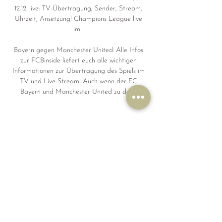
12.12. live: TV-Übertragung, Sender, Stream, 
Uhrzeit, Ansetzung! Champions League live 
im ...

Bayern gegen Manchester United: Alle Infos 
zur FCBinside liefert euch alle wichtigen 
Informationen zur Übertragung des Spiels im 
TV und Live-Stream! Auch wenn der FC 
Bayern und Manchester United zu den ...
0
0
Write a comment...
About
Welcome to the group! You can connect
with other members, ge
...