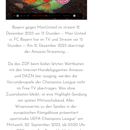
Bayern gegen ManUnited im stream 12 
Dezember 2023 vor 13 Stunden — Man United 
vs. FC Bayern live im TV und Stream vor 13 
Stunden — Am 12. Dezember 2023 überträgt 
der Amazon-Streaming- ...

Da das ZDF beim bisher letzten Wettbieten 
mit den Internet-Handelsgiganten Amazon 
und DAZN leer ausging, werden die 
Vorrundenspiele der Champions League nicht 
im Free-TV übertragen. Was ohne 
Zusatzkosten bleibt, ist eine Highlight-Sendung 
am späten Mittwochabend. Alles 
Wissenswertes zu den Spielen in der 
europäischen Königsklasse präsentiert 
„sportstudio UEFA Champions League“ am 
Mittwoch, 20. September 2023, ab 23:00 Uhr 