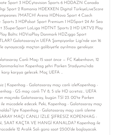
ote Sport 3 HDCytavision Sports 6 HDDAZN Canada 
gi Sport 2 Romania HDEXXEN Digital TürkiyeLiveScore 
Campeones 7MATCH! Arena HDNova Sport 4 Czech 
Sports 3 HDPolsat Sport Premium 1 HDSport 24 At Sea 
ort 3SuperSport LaLiga HDTNT Sports 2 HD UKTV2 Play 
Play Baltic HDViaPlay Danmark HDZiggo Sport 
 Galatasaray'ın UEFA Şampiyonlar Ligi'nde son 16 
le oynayacağı maçtan galibiyetle ayrılması gerekiyor. 

tasaray Canlı Maçı 15 saat önce — FC København, 12 
Danimarka'nın Kopenhag şehri Parken Stadyumu'nda 
 karşı karşıya gelecek. Maç UEFA ...

tsiz | Kopenhag - Galatasaray maçı canlı izleKopenhag - 
openhag - GS maçı canlı TV 8, 5 izle HD ücretsiz... UEFA 
on maçında Galatasaray, bugün TSİ 23. 00'te Parken 
ile mücadele edecek. Peki, Kopenhag - Galatasaray maçı 
alda? İşte Kopenhag - Galatasaray maçı canlı izleme 
SARAY MAÇI CANLI İZLE ŞİFRESİZ KOPENHAG - 
SAAT KAÇTA VE HANGİ KANALDA? Kopenhag ile 
cadele 12 Aralık Salı günü saat 23:00'de başlayacak. 
