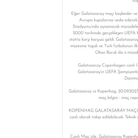
Kop
Eğer Galatasaray maçı kaybeder ve 
Avrupa kupalarına veda ede
Stadyumu'nda oynanacak mücadelede 
2000 tarihinde gerçekleşen UEFA Kup
statta karşı karşıya geldi. Galatasara
müzesine taşıdı ve Türk futbolunun ilk
Okan Buruk da o müsabak
Galatasaray Copenhagen canl
Galatasaray'ın UEFA Şampiyonlar
Danimar
Galatasaray vs Kopenhag, 20.09.2023
maç bilgisi - maç rapo
KOPENHAG GALATASARAY MAÇI CANL
canlı olarak takip edilebilecek. Teknik 
Canlı Maç izle.. Galatasaray Kopenh