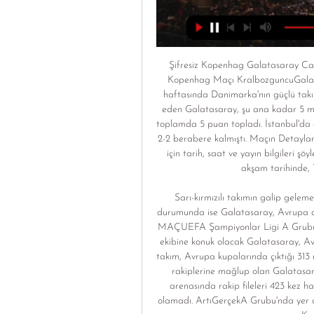
Şifresiz Kopenhag Galatasaray Canl
Kopenhag Maçı KralbozguncuGalata
haftasında Danimarka'nın güçlü takı
eden Galatasaray, şu ana kadar 5 maçt
toplamda 5 puan topladı. İstanbul'da
2-2 berabere kalmıştı. Maçın Detaylar
için tarih, saat ve yayın bilgileri 
akşam tarihinde, T
Sarı-kırmızılı takımın galip gele
durumunda ise Galatasaray, Avrup
MAÇUEFA Şampiyonlar Ligi A Grubu 6
ekibine konuk olacak Galatasaray, Avr
takım, Avrupa kupalarında çıktığı 313 m
rakiplerine mağlup olan Galatasar
arenasında rakip fileleri 423 kez hav
olamadı. ArtıGerçekA Grubu'nda yer