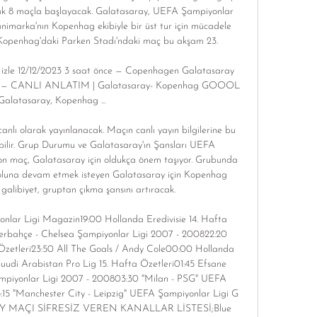
ak 8 maçla başlayacak. Galatasaray, UEFA Şampiyonlar 
marka'nın Kopenhag ekibiyle bir üst tur için mücadele 
Kopenhag'daki Parken Stadı'ndaki maç bu akşam 23. 

izle 12/12/2023 3 saat önce — Copenhagen Galatasaray 
2023 — CANLI ANLATIM | Galatasaray- Kopenhag GOOOL 
 Galatasaray, Kopenhag ...

nlı olarak yayınlanacak. Maçın canlı yayın bilgilerine bu 
abilir. Grup Durumu ve Galatasaray'ın Şansları UEFA 
n maç, Galatasaray için oldukça önem taşıyor. Grubunda 
yoluna devam etmek isteyen Galatasaray için Kopenhag 
 galibiyet, gruptan çıkma şansını artıracak. 

lar Ligi Magazin19:00 Hollanda Eredivisie 14. Hafta 
erbahçe - Chelsea Şampiyonlar Ligi 2007 - 200822:20 
zetleri23:50 All The Goals / Andy Cole00:00 Hollanda 
Suudi Arabistan Pro Lig 15. Hafta Özetleri01:45 Efsane 
mpiyonlar Ligi 2007 - 200803:30 "Milan - PSG" UEFA 
15 "Manchester City - Leipzig" UEFA Şampiyonlar Ligi G 
MAÇI SİFRESİZ VEREN KANALLAR LİSTESİ;Blue 