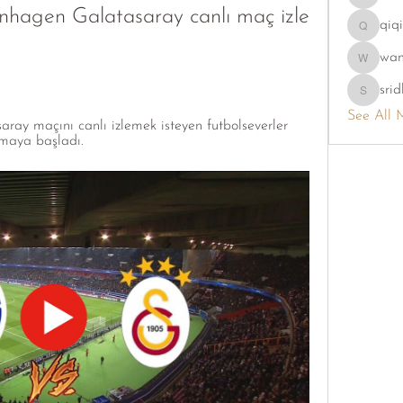
phambao
enhagen Galatasaray canlı maç izle 
qiq
qiqi7724
wa
wama
srid
sridhi731
See All 
ay maçını canlı izlemek isteyen futbolseverler 
ırmaya başladı.