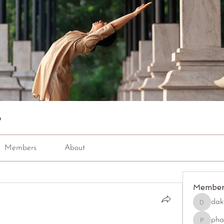
p
Members
About
Member
dak
dak9543
pha