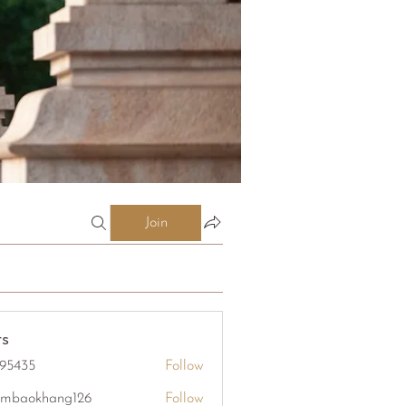
Join
s
95435
Follow
5
mbaokhang126
Follow