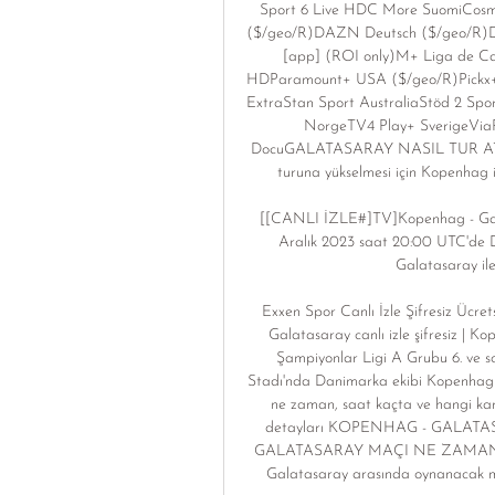
Sport 6 Live HDC More SuomiCosm
($/geo/R)DAZN Deutsch ($/geo/R)Di
[app] (ROI only)M+ Liga de 
HDParamount+ USA ($/geo/R)Pickx+ 
ExtraStan Sport AustraliaStöd 2 Sp
NorgeTV4 Play+ SverigeVia
DocuGALATASARAY NASIL TUR ATLAR?
turuna yükselmesi için Kopenhag i
[[CANLI İZLE#]TV]Kopenhag - Gala
Aralık 2023 saat 20:00 UTC'de 
Galatasaray ile
Exxen Spor Canlı İzle Şifresiz Ücre
Galatasaray canlı izle şifresiz | K
Şampiyonlar Ligi A Grubu 6. ve s
Stadı'nda Danimarka ekibi Kopenhag 
ne zaman, saat kaçta ve hangi kan
detayları KOPENHAG - GALATA
GALATASARAY MAÇI NE ZAMAN, 
Galatasaray arasında oynanacak mü