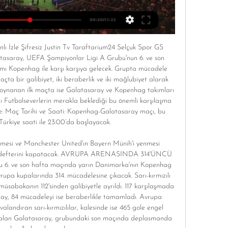
ı İzle Şifresiz Justin Tv Taraftarium24 Selçuk Spor GS 
saray, UEFA Şampiyonlar Ligi A Grubu'nun 6. ve son 
mı Kopenhag ile karşı karşıya gelecek. Grupta mücadele 
a bir galibiyet, iki beraberlik ve iki mağlubiyet alarak 
 oynanan ilk maçta ise Galatasaray ve Kopenhag takımları 
ı Futbolseverlerin merakla beklediği bu önemli karşılaşma 
şöyle: Maç Tarihi ve Saati: Kopenhag-Galatasaray maçı, bu 
ürkiye saati ile 23:00’da başlayacak. 

memesi ve Manchester United'ın Bayern Münih'i yenmesi 
a defterini kapatacak. AVRUPA ARENASINDA 314'ÜNCÜ 
. ve son hafta maçında yarın Danimarka'nın Kopenhag 
upa kupalarında 314. mücadelesine çıkacak. Sarı-kırmızılı 
üsabakanın 112'sinden galibiyetle ayrıldı. 117 karşılaşmada 
ay, 84 mücadeleyi ise beraberlikle tamamladı. Avrupa 
alandıran sarı-kırmızılılar, kalesinde ise 465 gole engel 
 alan Galatasaray, grubundaki son maçında deplasmanda 