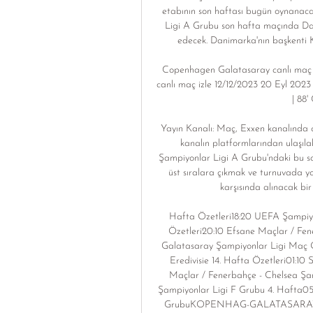
etabının son haftası bugün oynanac
Ligi A Grubu son hafta maçında Dani
edecek. Danimarka'nın başkenti 
Copenhagen Galatasaray canlı maç 
canlı maç izle 12/12/2023 20 Eyl 
| 88'
Yayın Kanalı: Maç, Exxen kanalında ca
kanalın platformlarından ulaşıl
Şampiyonlar Ligi A Grubu'ndaki bu so
üst sıralara çıkmak ve turnuvada 
karşısında alınacak bir
Hafta Özetleri18:20 UEFA Şampiyon
Özetleri20:10 Efsane Maçlar / Fen
Galatasaray Şampiyonlar Ligi Maç Ö
Eredivisie 14. Hafta Özetleri01:10 
Maçlar / Fenerbahçe - Chelsea Şa
Şampiyonlar Ligi F Grubu 4. Hafta05:
GrubuKOPENHAG-GALATASARAY 