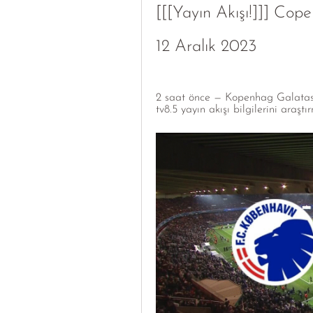
[[[Yayın Akışı!]]] Cop
12 Aralık 2023
2 saat önce — Kopenhag Galatasar
tv8.5 yayın akışı bilgilerini araşt