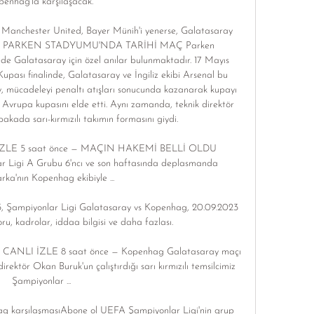
enhag'la karşılaşacak. 

Manchester United, Bayer Münih'i yenerse, Galatasaray 
cek. PARKEN STADYUMU'NDA TARİHİ MAÇ Parken 
Galatasaray için özel anılar bulunmaktadır. 17 Mayıs 
ası finalinde, Galatasaray ve İngiliz ekibi Arsenal bu 
y, mücadeleyi penaltı atışları sonucunda kazanarak kupayı 
 Avrupa kupasını elde etti. Aynı zamanda, teknik direktör 
ada sarı-kırmızılı takımın formasını giydi. 

ı IZLE 5 saat önce — MAÇIN HAKEMİ BELLİ OLDU 
 Ligi A Grubu 6'ncı ve son haftasında deplasmanda 
ka'nın Kopenhag ekibiyle ...

, Şampiyonlar Ligi Galatasaray vs Kopenhag, 20.09.2023 
ru, kadrolar, iddaa bilgisi ve daha fazlası.

I İZLE 8 saat önce — Kopenhag Galatasaray maçı 
direktör Okan Buruk'un çalıştırdığı sarı kırmızılı temsilcimiz 
Şampiyonlar ...

ag karşılaşmasıAbone ol UEFA Şampiyonlar Ligi'nin grup 