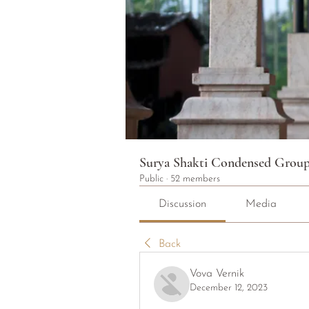
Surya Shakti Condensed Grou
Public
·
52 members
Discussion
Media
Back
Vova Vernik
December 12, 2023