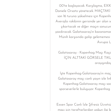
00'te başlayacak. Karşılaşma, EXXE
Daniele Orsato yönetecek. MAÇTAKİ
son 16 turuna yükselmesi için Kopenha
Averajla rakibinin gerisinde yer alan 
çıkartacak ve diğer maçın sonucuna 
yazdıracak. Galatasaray'ın kazanamam
Münih karşısında galip gelememesi h
Avrupa Li
Galatasaray - Kopenhag Maçı Kaçak
İÇİN ALTTAKİ GÖRSELE TIKLAYIN.
arayışındays
İşte Kopenhag-Galatasaray'ın maçı
Galatasaray maçı canlı yayın izle link
Kopenhag-Galatasaray maçı saat
sporseverlerle buluşuyor. Kopenhag 
Exxen Spor Canlı İzle Şifresiz Ücret
maçı için taraftarlardan yoğun ilgi b