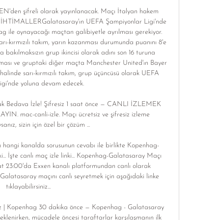
N'den şifreli olarak yayınlanacak. Maçı İtalyan hakem 
 İHTİMALLERGalatasaray'ın UEFA Şampiyonlar Ligi'nde 
g ile oynayacağı maçtan galibiyetle ayrılması gerekiyor. 
sarı-kırmızılı takım, yarın kazanması durumunda puanını 8'e 
bakılmaksızın grup ikincisi olarak adını son 16 turuna 
ası ve gruptaki diğer maçta Manchester United'ın Bayer 
alinde sarı-kırmızılı takım, grup üçüncüsü olarak UEFA 
gi'nde yoluna devam edecek. 

 Bedava İzle! Şifresiz 1 saat önce — CANLI İZLEMEK 
 mac-canli-izle. Maçı ücretsiz ve şifresiz izleme 
anız, sizin için özel bir çözüm ...

 hangi kanalda sorusunun cevabı ile birlikte Kopenhag-
i... İşte canlı maç izle linki... Kopenhag-Galatasaray Maçı 
 23:00'da Exxen kanalı platformundan canlı olarak 
Galatasaray maçını canlı seyretmek için aşağıdaki linke 
tıklayabilirsiniz... 

siz | Kopenhag 30 dakika önce — Kopenhag - Galatasaray 
eklenirken, mücadele öncesi taraftarlar karşılaşmanın ilk 