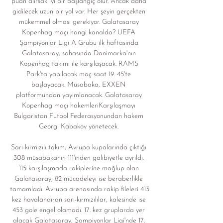
puan alırsak iyi bir başlangıç olur. Ancak daha 
gidilecek uzun bir yol var. Her şeyin gerçekten 
mükemmel olması gerekiyor. Galatasaray 
Kopenhag maçı hangi kanalda? UEFA 
Şampiyonlar Ligi A Grubu ilk haftasında 
Galatasaray, sahasında Danimarka'nın 
Kopenhag takımı ile karşılaşacak. RAMS 
Park'ta yapılacak maç saat 19. 45'te 
başlayacak. Müsabaka, EXXEN 
platformundan yayımlanacak. Galatasaray 
Kopenhag maçı hakemleriKarşılaşmayı 
Bulgaristan Futbol Federasyonundan hakem 
Georgi Kabakov yönetecek. 

Sarı-kırmızılı takım, Avrupa kupalarında çıktığı 
308 müsabakanın 111'inden galibiyetle ayrıldı. 
115 karşılaşmada rakiplerine mağlup olan 
Galatasaray, 82 mücadeleyi ise beraberlikle 
tamamladı. Avrupa arenasında rakip fileleri 413 
kez havalandıran sarı-kırmızılılar, kalesinde ise 
453 gole engel olamadı. 17. kez gruplarda yer 
alacak Galatasaray, Şampiyonlar Ligi'nde 17. 
