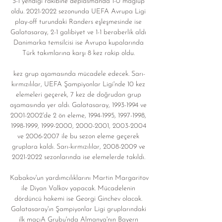
3-1 yendiği rakibine deplasmanda 1-0 mağlup 
oldu. 2021-2022 sezonunda UEFA Avrupa Ligi 
play-off turundaki Randers eşleşmesinde ise 
Galatasaray, 2-1 galibiyet ve 1-1 beraberlik aldı 
Danimarka temsilcisi ise Avrupa kupalarında 
Türk takımlarına karşı 8 kez rakip oldu. 

kez grup aşamasında mücadele edecek. Sarı-
kırmızılılar, UEFA Şampiyonlar Ligi'nde 10 kez 
elemeleri geçerek, 7 kez de doğrudan grup 
aşamasında yer aldı. Galatasaray, 1993-1994 ve 
2001-2002'de 2 ön eleme, 1994-1995, 1997-1998, 
1998-1999, 1999-2000, 2000-2001, 2003-2004 
ve 2006-2007 ile bu sezon eleme geçerek 
gruplara kaldı. Sarı-kırmızılılar, 2008-2009 ve 
2021-2022 sezonlarında ise elemelerde takıldı. 

Kabakov'un yardımcılıklarını Martin Margaritov 
ile Diyan Valkov yapacak. Mücadelenin 
dördüncü hakemi ise Georgi Ginchev olacak. 
Galatasaray'ın Şampiyonlar Ligi gruplarındaki 
ilk maçıA Grubu'nda Almanya'nın Bayern 