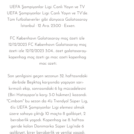
UEFA Şampiyonlar Ligi: Canlı Yayın ve TV 
UEFA Şampiyonlar Ligi: Canlı Yayın ve TV'de. 
Tüm futbolseverler gibi dünyaca Galatasaray 
İstanbul · 12 Ara. 23:00 · Exxen.

FC København Galatasaray maç özeti izle 
12/12/2023 FC København Galatasaray maç 
özeti izle 12/12/2023 3:04... özet galatasaray-
kopenhag maç özeti gs mac ozeti kopenhag 
mac ozeti.

Son yenilgisini geçen sezonun 32. haftasındaki 
derbide Beşiktaş karşısında yaşayan sarı-
kırmızılı ekip, sonrasındaki 6 lig mücadelesini 
(Biri Hatayspor'a karşı 3-0 hükmen) kazandı. 
"Cimbom" bu sezon da 4'ü Trendyol Süper Lig, 
6'sı UEFA Şampiyonlar Ligi elemesi olmak 
üzere sahaya çıktığı 10 maçta 8 galibiyet, 2 
beraberlik yaşadı. Kopenhag ise 8. haftası 
geride kalan Danimarka Süper Ligi'nde 6 
galibiyet, birer beraberlik ve yenilgi yaşadı. 