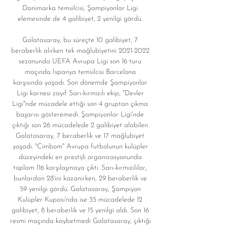
Danimarka temsilcisi, Şampiyonlar Ligi 
elemesinde de 4 galibiyet, 2 yenilgi gördü. 

Galatasaray, bu süreçte 10 galibiyet, 7 
beraberlik alırken tek mağlubiyetini 2021-2022 
sezonunda UEFA Avrupa Ligi son 16 turu 
maçında İspanya temsilcisi Barcelona 
karşısında yaşadı. Son dönemde Şampiyonlar 
Ligi karnesi zayıf Sarı-kırmızılı ekip, "Devler 
Ligi"nde mücadele ettiği son 4 gruptan çıkma 
başarısı gösteremedi. Şampiyonlar Ligi'nde 
çıktığı son 26 mücadelede 2 galibiyet alabilen 
Galatasaray, 7 beraberlik ve 17 mağlubiyet 
yaşadı. "Cimbom" Avrupa futbolunun kulüpler 
düzeyindeki en prestijli organizasyonunda 
toplam 116 karşılaşmaya çıktı. Sarı-kırmızılılar, 
bunlardan 28'ini kazanırken, 29 beraberlik ve 
59 yenilgi gördü. Galatasaray, Şampiyon 
Kulüpler Kupası'nda ise 35 mücadelede 12 
galibiyet, 8 beraberlik ve 15 yenilgi aldı. Son 16 
resmi maçında kaybetmedi Galatasaray, çıktığı 