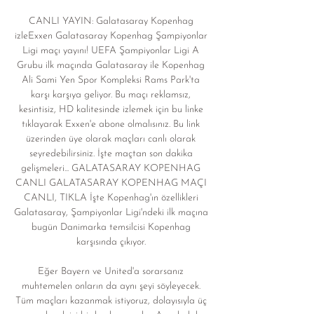
CANLI YAYIN: Galatasaray Kopenhag 
izleExxen Galatasaray Kopenhag Şampiyonlar 
Ligi maçı yayını! UEFA Şampiyonlar Ligi A 
Grubu ilk maçında Galatasaray ile Kopenhag 
Ali Sami Yen Spor Kompleksi Rams Park'ta 
karşı karşıya geliyor. Bu maçı reklamsız, 
kesintisiz, HD kalitesinde izlemek için bu linke 
tıklayarak Exxen'e abone olmalısınız. Bu link 
üzerinden üye olarak maçları canlı olarak 
seyredebilirsiniz. İşte maçtan son dakika 
gelişmeleri... GALATASARAY KOPENHAG 
CANLI GALATASARAY KOPENHAG MAÇI 
CANLI, TIKLA İşte Kopenhag'ın özellikleri 
Galatasaray, Şampiyonlar Ligi'ndeki ilk maçına 
bugün Danimarka temsilcisi Kopenhag 
karşısında çıkıyor. 

Eğer Bayern ve United'a sorarsanız 
muhtemelen onların da aynı şeyi söyleyecek. 
Tüm maçları kazanmak istiyoruz, dolayısıyla üç 