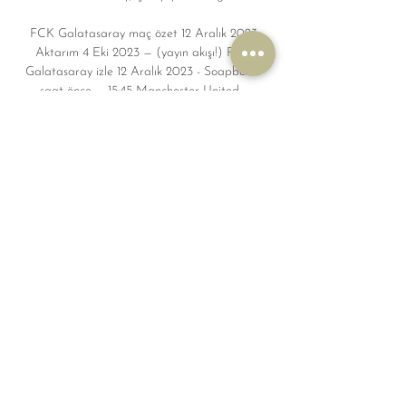
FCK Galatasaray maç özet 12 Aralık 2023 
Aktarım 4 Eki 2023 — (yayın akışı!) FCK 
Galatasaray izle 12 Aralık 2023 - Soapbox 3 
saat önce — 15:45 Manchester United - 
Galatasaray Özet - Eurosport 3 Eki 2023 ...

Galatasaray'ın yanı sıra Trabzonspor, Sivasspor 
ve İstanbul Başakşehir ile eşleşen Kopenhag, 
bunlardan 5'ini kazanırken, 2 yenilgi, 1 de 
beraberlik gördü. Son 18 Avrupa maçında 
sadece 1 kez kaybetti Galatasaray, Avrupa 
kupalarında çıktığı son 18 müsabakada sadece 
1 kez yenildi. 2021-2022 sezonunda UEFA 
Şampiyonlar Ligi elemesinde Hollanda 
temsilcisi PSV'ye sahasında 2-1 kaybeden sarı-
kırmızılı ekip, sonrasında 12'si UEFA Avrupa 
Ligi, 6'sı UEFA Şampiyonlar Ligi elemesi olmak 
üzere toplam 18 maça çıktı. 

" Soru: Buna cadı kazanı desem umarım 