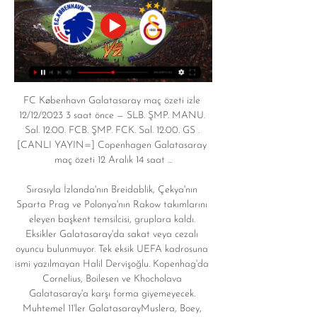
FC København Galatasaray maç özeti izle 
12/12/2023 3 saat önce — SLB. ŞMP. MANU. 
Sal. 12:00. FCB. ŞMP. FCK. Sal. 12:00. GS . 
[CANLI YAYIN=] Copenhagen Galatasaray 
maç özeti 12 Aralık 14 saat ...

Sırasıyla İzlanda'nın Breidablik, Çekya'nın 
Sparta Prag ve Polonya'nın Rakow takımlarını 
eleyen başkent temsilcisi, gruplara kaldı. 
Eksikler Galatasaray'da sakat veya cezalı 
oyuncu bulunmuyor. Tek eksik UEFA kadrosuna 
ismi yazılmayan Halil Dervişoğlu. Kopenhag'da 
Cornelius, Boilesen ve Khocholava 
Galatasaray'a karşı forma giyemeyecek. 
Muhtemel 11'ler GalatasarayMuslera, Boey, 