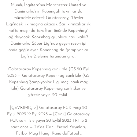
Münih, İngiltere'nin Manchester United ve 
Danimarka'nın Kopengah takımlarıyla 
mücadele edecek Galatasaray, "Devler 
Ligi"ndeki ilk maçına çıkacak. Sarı kırmızılılar ilk 
hafta maçında taraftarı önünde Kopenhag'ı 
ağırlayacak. Kopenhag gruplara nasıl kaldı? 
Danimarka Süper Ligi'nde geçen sezon ipi 
önde göğüsleyen Kopenhag da Şampiyonlar 
Ligi'ne 2. eleme turundan girdi. 

Galatasaray Kopenhag canlı izle (GS 20 Eyl 
2023 — Galatasaray Kopenhag canlı izle (GS 
Kopenhag Şampiyonlar Ligi maçı canlı maç 
izle) Galatasaray Kopenhag canlı skor ve 
şifresiz yayın. 20 Eylül ...

[ÇEVRIMIÇI>] Galatasaray FCK maçı 20 
Eylül 2023 19 Eyl 2023 — [Canlı] Galatasaray 
FCK canlı izle yayın 20 Eylül 2023 TRT S 2 
saat önce — TV'de Canlı Futbol Yayınları, 
Futbol Maçı Hangi KanaldaFutbol ...
