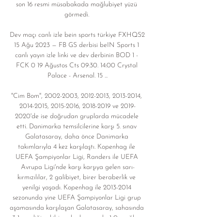
son 16 resmi müsabakada mağlubiyet yüzü 
görmedi. 

Dev maçı canlı izle bein sports türkiye FXHQS2 
15 Ağu 2023 — FB GS derbisi beIN Sports 1 
canlı yayın izle linki ve dev derbinin BOD 1 - 
FCK 0 19 Ağustos Cts 09:30. 14:00 Crystal 
Palace - Arsenal. 15 ...

"Cim Bom", 2002-2003, 2012-2013, 2013-2014, 
2014-2015, 2015-2016, 2018-2019 ve 2019-
2020'de ise doğrudan gruplarda mücadele 
etti. Danimarka temsilcilerine karşı 5. sınav 
Galatasaray, daha önce Danimarka 
takımlarıyla 4 kez karşılaştı. Kopenhag ile 
UEFA Şampiyonlar Ligi, Randers ile UEFA 
Avrupa Ligi'nde karşı karşıya gelen sarı-
kırmızılılar, 2 galibiyet, birer beraberlik ve 
yenilgi yaşadı. Kopenhag ile 2013-2014 
sezonunda yine UEFA Şampiyonlar Ligi grup 
aşamasında karşılaşan Galatasaray, sahasında 