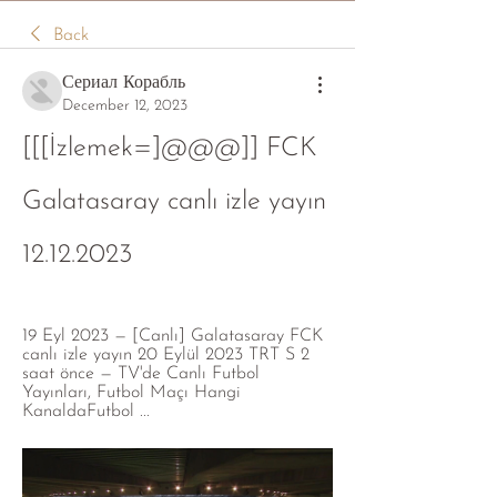
Back
Сериал Корабль
December 12, 2023
[[[İzlemek=]@@@]] FCK 
Galatasaray canlı izle yayın 
12.12.2023
19 Eyl 2023 — [Canlı] Galatasaray FCK 
canlı izle yayın 20 Eylül 2023 TRT S 2 
saat önce — TV'de Canlı Futbol 
Yayınları, Futbol Maçı Hangi 
KanaldaFutbol ...