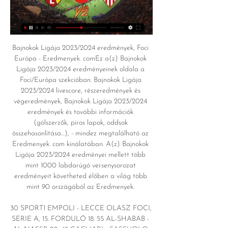
Bajnokok Ligája 2023/2024 eredmények, Foci 
Európa - Eredmenyek. comEz a(z) Bajnokok 
Ligája 2023/2024 eredményeinek oldala a 
Foci/Európa szekcióban. Bajnokok Ligája 
2023/2024 livescore, részeredmények és 
végeredmények, Bajnokok Ligája 2023/2024 
eredmények és további információk 
(gólszerzők, piros lapok, oddsok 
összehasonlítása…), - mindez megtalálható az 
Eredmenyek. com kínálatában. A(z) Bajnokok 
Ligája 2023/2024 eredményei mellett több 
mint 1000 labdarúgó versenysorozat 
eredményeit követheted élőben a világ több 
mint 90 országából az Eredmenyek. 

30 SPORT1 EMPOLI - LECCE OLASZ FOCI, 
SERIE A, 15. FORDULÓ 18. 55 AL-SHABAB - 