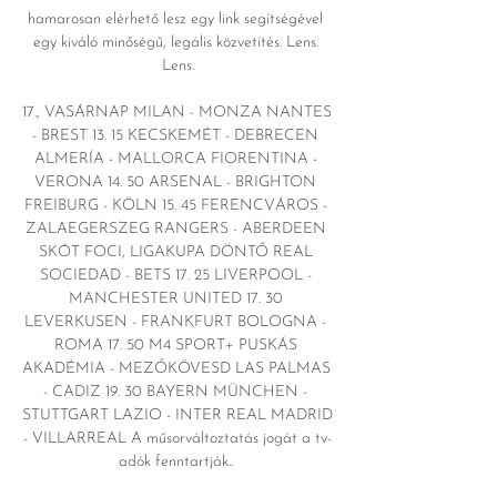
hamarosan elérhető lesz egy link segítségével 
egy kiváló minőségű, legális közvetítés. Lens. 
Lens.

17., VASÁRNAP MILAN - MONZA NANTES 
- BREST 13. 15 KECSKEMÉT - DEBRECEN 
ALMERÍA - MALLORCA FIORENTINA - 
VERONA 14. 50 ARSENAL - BRIGHTON 
FREIBURG - KÖLN 15. 45 FERENCVÁROS - 
ZALAEGERSZEG RANGERS - ABERDEEN 
SKÓT FOCI, LIGAKUPA DÖNTŐ REAL 
SOCIEDAD - BETS 17. 25 LIVERPOOL - 
MANCHESTER UNITED 17. 30 
LEVERKUSEN - FRANKFURT BOLOGNA - 
ROMA 17. 50 M4 SPORT+ PUSKÁS 
AKADÉMIA - MEZŐKÖVESD LAS PALMAS 
- CADIZ 19. 30 BAYERN MÜNCHEN - 
STUTTGART LAZIO - INTER REAL MADRID 
- VILLARREAL A műsorváltoztatás jogát a tv-
adók fenntartják.. 
