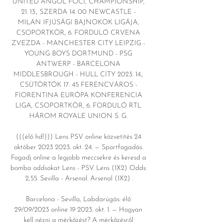
UNITED ANGOL FOCI, CHAMPIONSHIP, 
21. 13., SZERDA 14. 00 NEWCASTLE - 
MILAN IFJÚSÁGI BAJNOKOK LIGÁJA, 
CSOPORTKÖR, 6. FORDULÓ CRVENA 
ZVEZDA - MANCHESTER CITY LEIPZIG - 
YOUNG BOYS DORTMUND - PSG 
ANTWERP - BARCELONA 
MIDDLESBROUGH - HULL CITY 2023. 14., 
CSÜTÖRTÖK 17. 45 FERENCVÁROS - 
FIORENTINA EURÓPA KONFERENCIA 
LIGA, CSOPORTKÖR, 6. FORDULÓ RTL 
HÁROM ROYALE UNION S. G. 

(((élő hd!))) Lens PSV online közvetítés 24 
október 2023 2023. okt. 24. — Sportfogadás. 
Fogadj online a legjobb meccsekre és keresd a 
bomba oddsokat Lens - PSV. Lens (1X2) Odds: 
2,55. Sevilla - Arsenal. Arsenal (1X2) .

Barcelona - Sevilla, Labdarúgás: élő 
29/09/2023 online 19 2023. okt. 1. — Hogyan 
kell nézni a mérkőzést? A mérkőzésről 