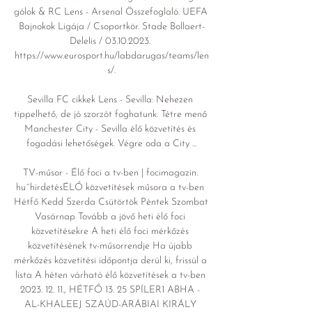
gólok & RC Lens - Arsenal Összefoglaló. UEFA 
Bajnokok Ligája / Csoportkör. Stade Bollaert-
Delelis / 03.10.2023. 
https://www.eurosport.hu/labdarugas/teams/len
s/.

Sevilla FC cikkek Lens - Sevilla: Nehezen 
tippelhető, de jó szorzót foghatunk. Tétre menő 
Manchester City - Sevilla élő közvetítés és 
fogadási lehetőségek. Végre oda a City ...

TV-műsor - Élő foci a tv-ben | focimagazin. 
huˆhirdetésÉLŐ közvetítések műsora a tv-ben 
Hétfő Kedd Szerda Csütörtök Péntek Szombat 
Vasárnap Tovább a jövő heti élő foci 
közvetítésekre A heti élő foci mérkőzés 
közvetítésének tv-műsorrendje Ha újabb 
mérkőzés közvetítési időpontja derül ki, frissül a 
lista A héten várható élő közvetítések a tv-ben 
2023. 12. 11., HÉTFŐ 13. 25 SPÍLER1 ABHA - 
AL-KHALEEJ SZAÚD-ARÁBIAI KIRÁLY 