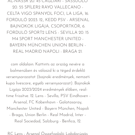
AL-NASSR 20. 45 CAGLIARI - SASSUOLO 
20. 55 SPÍLER2 RAYO VALLECANO - 
CELTA VIGO SPANYOL FOCI, LA LIGA, 16. 
FORDULÓ 2023. 12., KEDD PSV - ARSENAL 
BAJNOKOK LIGÁJA, CSOPORTKÖR, 6. 
FORDULÓ SPORT2 LENS - SEVILLA 20. 15 
M4 SPORT MANCHESTER UNITED - 
BAYERN MÜNCHEN UNION BERLIN - 
REAL MADRID NAPOLI - BRAGA 21. 

com oldalain. Kattints az ország nevére a 
balmenüben és válaszd ki a téged érdeklő 
versenysorozatot (bajnoki eredmények, nemzeti 
kupa livescore, egyéb versenysorozat). Bajnokok 
Ligája 2023/2024 eredmények élőben, real-
time frissítve. 12. Lens - Sevilla, PSV Eindhoven - 
Arsenal, FC Köbenhavn - Galatasaray, 
Manchester United - Bayern München, Napoli 
- Braga, Union Berlin - Real Madrid, Inter - 
Real Sociedad, Salzburg - Benfica, 12. 

RC Lens - Arsenal Összefoglaló: Labdarúgás 