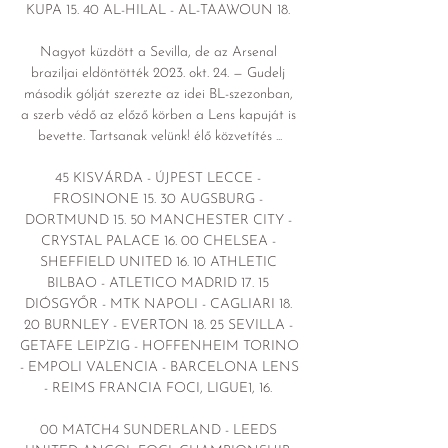
KUPA 15. 40 AL-HILAL - AL-TAAWOUN 18. 

Nagyot küzdött a Sevilla, de az Arsenal 
braziljai eldöntötték 2023. okt. 24. — Gudelj 
második gólját szerezte az idei BL-szezonban, 
a szerb védő az előző körben a Lens kapuját is 
bevette. Tartsanak velünk! élő közvetítés ...

45 KISVÁRDA - ÚJPEST LECCE - 
FROSINONE 15. 30 AUGSBURG - 
DORTMUND 15. 50 MANCHESTER CITY - 
CRYSTAL PALACE 16. 00 CHELSEA - 
SHEFFIELD UNITED 16. 10 ATHLETIC 
BILBAO - ATLETICO MADRID 17. 15 
DIÓSGYŐR - MTK NAPOLI - CAGLIARI 18. 
20 BURNLEY - EVERTON 18. 25 SEVILLA - 
GETAFE LEIPZIG - HOFFENHEIM TORINO 
- EMPOLI VALENCIA - BARCELONA LENS 
- REIMS FRANCIA FOCI, LIGUE1, 16. 

00 MATCH4 SUNDERLAND - LEEDS 