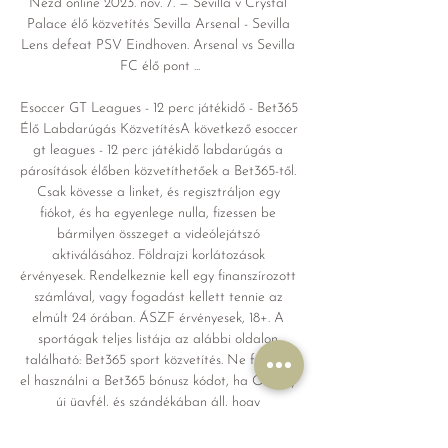
Nézd online 2023. nov. 7. — Sevilla v Crystal 
Palace élő közvetítés Sevilla Arsenal - Sevilla 
Lens defeat PSV Eindhoven. Arsenal vs Sevilla 
FC élő pont ...

Esoccer GT Leagues - 12 perc játékidő - Bet365 
Élő Labdarúgás KözvetítésA következő esoccer 
gt leagues - 12 perc játékidő labdarúgás a 
párosítások élőben közvetíthetőek a Bet365-től. 
Csak kövesse a linket, és regisztráljon egy 
fiókot, és ha egyenlege nulla, fizessen be 
bármilyen összeget a videólejátszó 
aktiválásához. Földrajzi korlátozások 
érvényesek. Rendelkeznie kell egy finanszírozott 
számlával, vagy fogadást kellett tennie az 
elmúlt 24 órában. ÁSZF érvényesek, 18+. A 
sportágak teljes listája az alábbi oldalon 
található: Bet365 sport közvetítés. Ne felejtse 
el használni a Bet365 bónusz kódot, ha Ön egy 
új ügyfél, és szándékában áll, hogy 
feliratkozzon. A regisztráció során megadott 
kód használatával hozzáférést kap az 