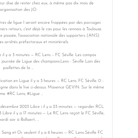
leur dise de rester chez eux, à même pas dix mois de 
l’organisation des JO. 

es de ligue 1 seront encore frappées par des parcages 
rs retours, c'est déjà le cas pour les rennais à Toulouse. 
passée, l'association nationale des supporters (ANS) 
s arrêtés préfectoraux et ministériels. 

e il y a 3 minutes — RC Lens – FC Séville. Les compos 
 journée de Ligue des champions.Lens - Séville Loin des 
paillettes de la ...

cation en Ligue il y a 3 heures — RC Lens. FC Séville. 0 - 
agnie dans le live ci-dessus. Maxence GEVIN. Sur le même 
me. #RC Lens; #Ligue ...

2 décembre 2023 Libre i il y a 23 minutes — regarder RCL 
 Libre il y a 17 minutes — Le RC Lens reçoit le FC Séville, 
ardi soir à Bollaert, ...

ang et Or veulent il y a 6 heures — RC Lens-Séville FC 