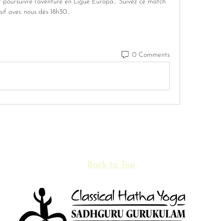
poursuivre l'aventure en Ligue Europa… Suivez ce match 
sif avec nous dès 18h30…
0 Comments
Back to Top