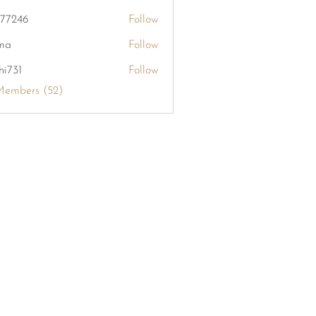
khang126
i77246
Follow
6
ma
Follow
hi731
Follow
Members (52)