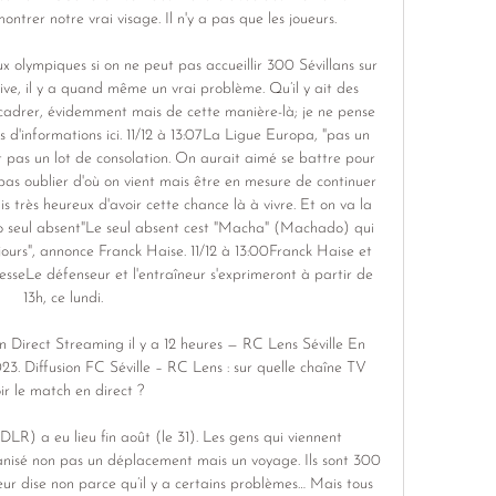
ntrer notre vrai visage. Il n'y a pas que les joueurs. 

 olympiques si on ne peut pas accueillir 300 Sévillans sur 
ve, il y a quand même un vrai problème. Qu’il y ait des 
adrer, évidemment mais de cette manière-là; je ne pense 
s d'informations ici. 11/12 à 13:07La Ligue Europa, "pas un 
t pas un lot de consolation. On aurait aimé se battre pour 
as oublier d'où on vient mais être en mesure de continuer 
très heureux d'avoir cette chance là à vivre. Et on va la 
o seul absent"Le seul absent cest "Macha" (Machado) qui 
jours", annonce Franck Haise. 11/12 à 13:00Franck Haise et 
seLe défenseur et l'entraîneur s'exprimeront à partir de 
13h, ce lundi. 

irect Streaming il y a 12 heures — RC Lens Séville En 
023. Diffusion FC Séville – RC Lens : sur quelle chaîne TV 
ir le match en direct ?

DLR) a eu lieu fin août (le 31). Les gens qui viennent 
ganisé non pas un déplacement mais un voyage. Ils sont 300 
r dise non parce qu’il y a certains problèmes… Mais tous 