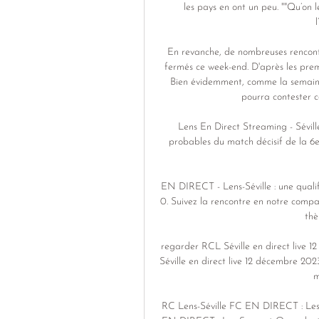
les pays en ont un peu. ""Qu’on 
En revanche, de nombreuses rencontr
fermés ce week-end. D'après les premie
Bien évidemment, comme la semaine 
pourra contester ce
Lens En Direct Streaming - Sévill
probables du match décisif de la 6e
EN DIRECT - Lens-Séville : une qualifi
0. Suivez la rencontre en notre comp
thè
regarder RCL Séville en direct live 1
Séville en direct live 12 décembre 2023
m
RC Lens-Séville FC EN DIRECT : Les S