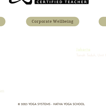
Corporate Wellbeing
Jakarta
Tanah Teduh, Unit 1
com
​© 2023 YOGA SYSTEMS - HATHA YOGA SCHOOL