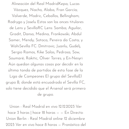
Alineación del Real MadridKepa; Lucas 
Vázquez, Nacho, Alaba, Fran García; 
Valverde, Modric, Ceballos, Bellingham; 
Rodrygo y Joselu Estos son los onces titulares 
de Lens y SevillaRC Lens: Samba; Aguilar, 
Gradit, Danso, Medina, Frankowski; Abdul 
Samer, Mendy; Sotoca, Pereira da Costa; y 
WahiSevilla FC: Dmitrovic; Juanlu, Gudelj, 
Sergio Ramos, Kike Salas, Pedrosa; Sow, 
Soumaré; Rakitic, Óliver Torres; y En-Nesyri 
Aún quedan algunas cosas por decidir en la 
última tanda de partidos de esta fase de la 
Liga de Campeones El grupo del SevillaEl 
grupo B, donde está encuadrado el Sevilla FC, 
solo tiene decidido que el Arsenal será primero 
de grupo. 

Union - Real Madrid en vivo 12.12.2023 Ver 
hace 3 horas | hace 18 horas — — En Directo: 
Union Berlin - Real Madrid online 12 diciembre 
2023 Ver en vivo hace 8 horas — Pronóstico del 