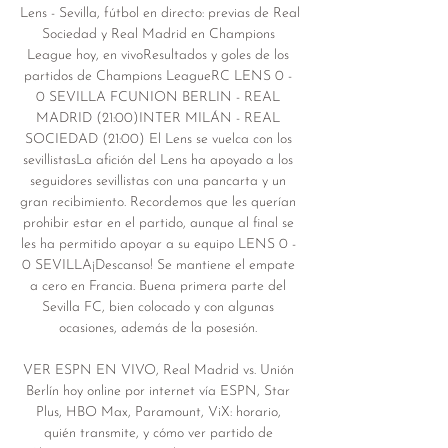
Lens - Sevilla, fútbol en directo: previas de Real 
Sociedad y Real Madrid en Champions 
League hoy, en vivoResultados y goles de los 
partidos de Champions LeagueRC LENS 0 - 
0 SEVILLA FCUNION BERLIN - REAL 
MADRID (21:00)INTER MILÁN - REAL 
SOCIEDAD (21:00) El Lens se vuelca con los 
sevillistasLa afición del Lens ha apoyado a los 
seguidores sevillistas con una pancarta y un 
gran recibimiento. Recordemos que les querían 
prohibir estar en el partido, aunque al final se 
les ha permitido apoyar a su equipo LENS 0 - 
0 SEVILLA¡Descanso! Se mantiene el empate 
a cero en Francia. Buena primera parte del 
Sevilla FC, bien colocado y con algunas 
ocasiones, además de la posesión. 

VER ESPN EN VIVO, Real Madrid vs. Unión 
Berlín hoy online por internet vía ESPN, Star 
Plus, HBO Max, Paramount, ViX: horario, 
quién transmite, y cómo ver partido de 