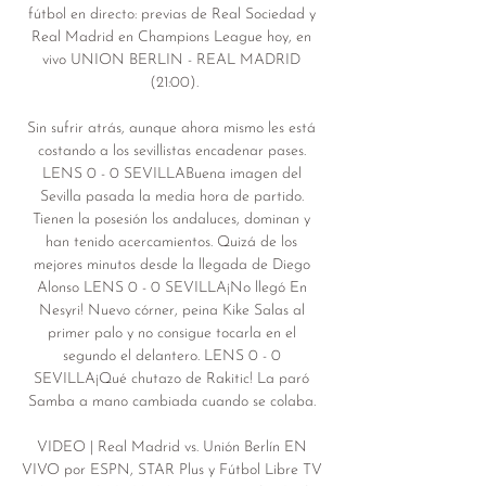
fútbol en directo: previas de Real Sociedad y 
Real Madrid en Champions League hoy, en 
vivo UNION BERLIN - REAL MADRID 
(21:00).

Sin sufrir atrás, aunque ahora mismo les está 
costando a los sevillistas encadenar pases. 
LENS 0 - 0 SEVILLABuena imagen del 
Sevilla pasada la media hora de partido. 
Tienen la posesión los andaluces, dominan y 
han tenido acercamientos. Quizá de los 
mejores minutos desde la llegada de Diego 
Alonso LENS 0 - 0 SEVILLA¡No llegó En 
Nesyri! Nuevo córner, peina Kike Salas al 
primer palo y no consigue tocarla en el 
segundo el delantero. LENS 0 - 0 
SEVILLA¡Qué chutazo de Rakitic! La paró 
Samba a mano cambiada cuando se colaba. 

VIDEO | Real Madrid vs. Unión Berlín EN 
VIVO por ESPN, STAR Plus y Fútbol Libre TV 