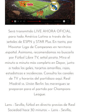
Será transmitido LIVE AHORA OFICIAL 
para toda América Latina a través de las 
señales de ESPN y STAR Plus. En tanto, por 
Movistar Liga de Campeones en territorio 
español. Asimismo, recomendamos no buscarlo 
por Fútbol Libre TV, señal pirata. Mira el 
minuto a minuto más completo en Depor, junto 
a todos los goles, tarjetas amarillas, rojas, 
estadísticas e incidencias. Consulta los canales 
de TV y horarios del partidazo aquí. Real 
Madrid vs. Unión Berlín: los merengues se 
preparan para el partido por Champions 
League. 

Lens - Sevilla, fútbol en directo: previas de Real 
Sociedad hace 30 minutos — Lens - Sevilla, 