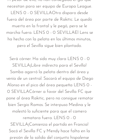
necesitan para ser equipo de Europa League. 
LENS 0 - 0 SEVILLAOtro disparo desde 
fuera del área por parte de Rakitic. Le quedó 
muerto en la frontal y le pegó, pero se le 
marcha fuera. LENS 0 - 0 SEVILLAEl Lens se 
ha hecho con la pelota en los últimos minutos, 
pero el Sevilla sigue bien plantado. 

Será córner. Ha sido muy clara LENS 0 - 0 
SEVILLA¡Libre indirecto para el Sevilla! 
Samba agarró la pelota dentro del área y 
venía de un central. Sacará el equipo de Diego 
Alonso en el pico del área pequeña LENS 0 - 
0 SEVILLACórner a favor del Sevilla FC que 
pone al área Rakitic, pero no consigue rematar 
bien Sergio Ramos. Se interpuso Medina y le 
molestó lo suficiente para que el camero 
rematara fuera. LENS 0 - 0 
SEVILLA¡Comienza el partido en Francia! 
Sacó el Sevilla FC y Mendy hace falta en la 
presión de la salida del conjunto hispalense 