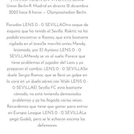
Union Berlin-R Madrid en directo 12 diciembre 
2023 hace 8 horas — Olympiastadion Berlin.

Paradón LENS 0 - 0 SEVILLAOtro saque de 
esquina que ha tenido el Sevilla. Rakitic no ha 
podido encontrar a Ramos, que está bastante 
vigilado en el áreaSe marchó antes Mendy, 
lesionado, por El Aynaoui LENS 0 - 0 
SEVILLAMendy se va al suelo. Parece que 
tiene problemas el jugador del Lens y ya 
preparan el cambio. LENS 0 - 0 SEVILLASe 
duele Sergio Ramos, que se llevó un golpe en 
la cara en un duelo aéreo con Wahi LENS 0 - 
0 SEVILLAEl Sevilla FC está bastante 
cómodo, no está teniendo demasiados 
problemas y ya ha llegado varias veces. 
Recordemos que tiene que ganar para entrar 
en Europa League LENS 0 - 0 SEVILLALe 
pegó Gudelj, pero se le echaron encima los 
defensores. 
